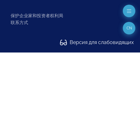
保护企业家和投资者权利局
联系方式
CN
Версия для слабовидящих