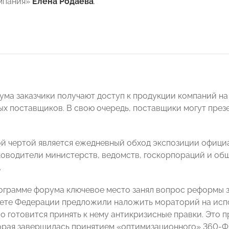
мпания»
Елена Родаева
.
ума заказчики получают доступ к продукции компаний н
ых поставщиков. В свою очередь, поставщики могут пре
й чертой является ежедневный обход экспозиции официа
ководители министерств, ведомств, госкорпораций и общ
.
ограмме форума ключевое место занял вопрос реформы з
ете Федерации предложили наложить мораторий на испо
о готовится принять к нему антикризисные правки. Это 
орая завершилась принятием «оптимизационного» 360-ФЗ