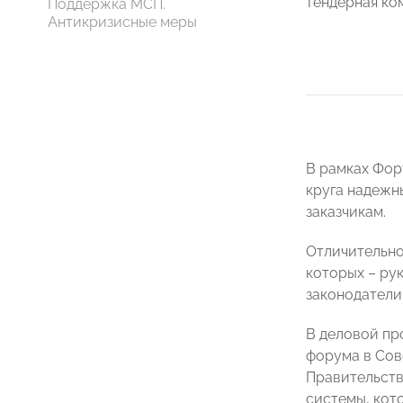
тендерная ко
Поддержка МСП.
Антикризисные меры
В рамках Фор
круга надежн
заказчикам.
Отличительно
которых – ру
законодатели
В деловой пр
форума в Сов
Правительств
системы, кот