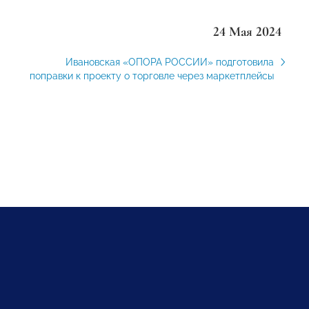
24 Мая 2024
Ивановская «ОПОРА РОССИИ» подготовила
поправки к проекту о торговле через маркетплейсы