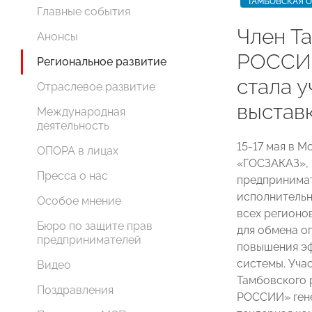
ТАМБОВСКАЯ 
Главные события
Член Т
Анонсы
РОССИИ
Региональное развитие
стала 
Отраслевое развитие
выстав
Международная
деятельность
15-17 мая в 
ОПОРА в лицах
«ГОСЗАКАЗ», 
Пресса о нас
предпринимат
исполнительн
Особое мнение
всех регионо
Бюро по защите прав
для обмена о
предпринимателей
повышения эф
системы. Уча
Видео
Тамбовского 
Поздравления
РОССИИ» ген