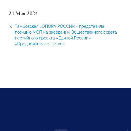
24 Мая 2024
Тамбовская «ОПОРА РОССИИ» представила
позицию МСП на заседании Общественного совета
партийного проекта «Единой России»
«Предпринимательство»