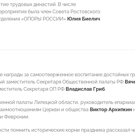
итие трудовых династий. В числе
ероприятия была член Совета Ростовского
отделения «ОПОРЫ РОССИИ»
Юлия Биелич
.
 награды за самоотверженное воспитание достойных г
ый заместитель Секретаря Общественной палаты РФ
Вяч
меститель Секретаря ОП РФ
Владислав Гриб
.
енной палаты Липецкой области, руководитель епархиа
взаимоотношениям Церкви и общества
Виктор Архипкин
н
 и Февронии.
сти помнить исторические корни праздника рассказал 