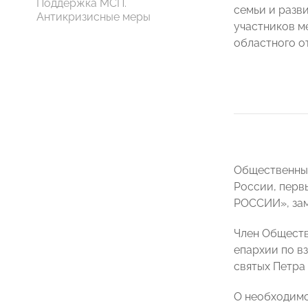
Поддержка МСП.
семьи и разв
Антикризисные меры
участников м
областного 
Общественные
России, перв
РОССИИ», за
Член Обществ
епархии по 
святых Петра
О необходимо