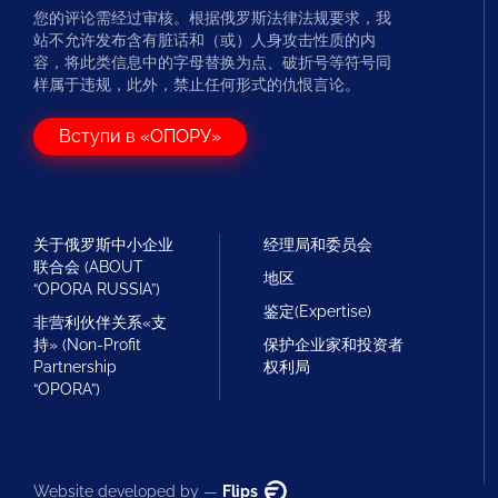
您的评论需经过审核。根据俄罗斯法律法规要求，我
站不允许发布含有脏话和（或）人身攻击性质的内
容，将此类信息中的字母替换为点、破折号等符号同
样属于违规，此外，禁止任何形式的仇恨言论。
Вступи в «ОПОРУ»
关于俄罗斯中小企业
经理局和委员会
联合会 (ABOUT
地区
“OPORA RUSSIA”)
鉴定(Expertise)
非营利伙伴关系«支
持» (Non-Profit
保护企业家和投资者
Partnership
权利局
“OPORA”)
Website developed by —
Flips