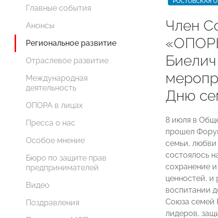
РОСТОВСКАЯ О
Главные события
Член С
Анонсы
«ОПОР
Региональное развитие
Биелич
Отраслевое развитие
меропр
Международная
деятельность
Дню се
ОПОРА в лицах
8 июля в Общ
Пресса о нас
прошел Форум
Особое мнение
семьи, любви
состоялось н
Бюро по защите прав
сохранение и
предпринимателей
ценностей, и
Видео
воспитании д
Союза семей 
Поздравления
лидеров, защ