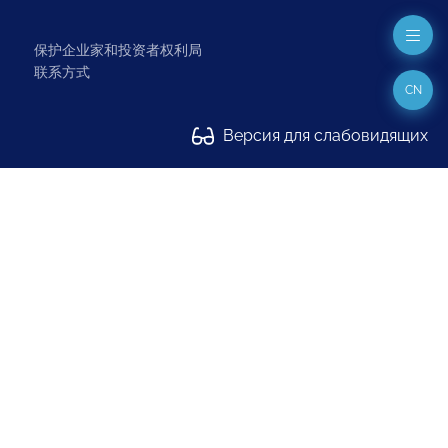
保护企业家和投资者权利局
联系方式
CN
Версия для слабовидящих