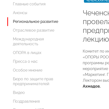
ЧЕЧЕНСКАЯ РЕ
Главные события
Чеченс
Анонсы
провел
Региональное развитие
предпр
Отраслевое развитие
лекцию
Международная
деятельность
Комитет по и
ОПОРА в лицах
«ОПОРЫ РОСС
Пресса о нас
программы ре
мероприятие 
Особое мнение
«Маркетинг. 
Бюро по защите прав
Лектором вы
предпринимателей
Ахмадов.
Видео
Поздравления