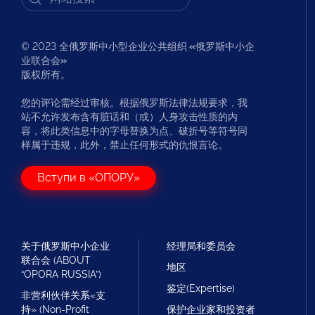
© 2023 全俄罗斯中小型企业公共组织
«
俄罗斯中小企
业联合会
»
版权所有。
您的评论需经过审核。根据俄罗斯法律法规要求，我
站不允许发布含有脏话和（或）人身攻击性质的内
容，将此类信息中的字母替换为点、破折号等符号同
样属于违规，此外，禁止任何形式的仇恨言论。
Вступи в «ОПОРУ»
关于俄罗斯中小企业
经理局和委员会
联合会 (ABOUT
地区
“OPORA RUSSIA”)
鉴定(Expertise)
非营利伙伴关系«支
持» (Non-Profit
保护企业家和投资者