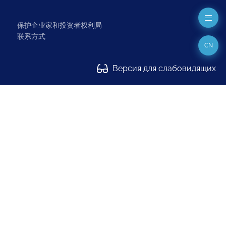
保护企业家和投资者权利局
联系方式
CN
Версия для слабовидящих