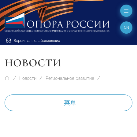
CN
Версия для слабовидящих
НОВОСТИ
Новости
Региональное развитие
菜单