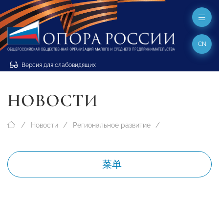
CN
Версия для слабовидящих
НОВОСТИ
Новости
Региональное развитие
菜单