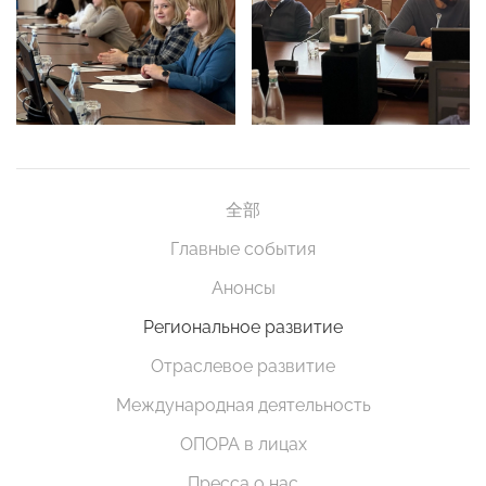
全部
Главные события
Анонсы
Региональное развитие
Отраслевое развитие
Международная деятельность
ОПОРА в лицах
Пресса о нас