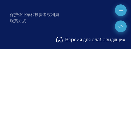
保护企业家和投资者权利局
联系方式
CN
Версия для слабовидящих