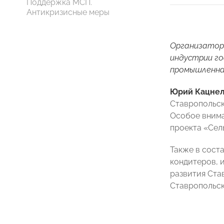
Поддержка МСП.
Антикризисные меры
Организаторо
индустрии го
промышленна
Юрий Кацне
Ставропольск
Особое внима
проекта «Сел
Также в сост
кондитеров, 
развития Ста
Ставропольск