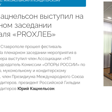
Ю, МУКОМОЛЬНОМУ И КОНДИТЕРСКОМУ
У
ацнельсон выступил на
ном заседании
аля «PROХЛЕБ»
в Ставрополе прошел фестиваль
а пленарном заседании мероприятия в
кера выступил член Ассоциации «НП
едседатель Комиссии «ОПОРЫ РОССИИ» по
, мукомольному и кондитерскому
, член Президиума Международного Союза
ндитеров, президент Российской Гильдии
ндитеров
Юрий Кацнельсон
.