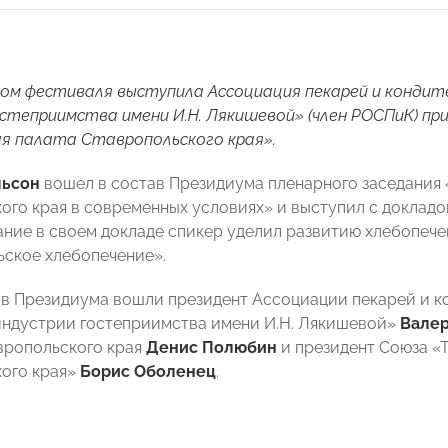
м фестиваля выступила Ассоциация пекарей и кондите
степриимства имени И.Н. Лякишевой» (член РОСПиК) пр
я палата Ставропольского края».
льсон
вошел в состав Президиума пленарного заседания 
ого края в современных условиях» и выступил с докладо
ние в своем докладе спикер уделил развитию хлебопечен
ьское хлебопечение».
ав Президиума вошли президент Ассоциации пекарей и к
индустрии гостеприимства имени И.Н. Лякишевой»
Вале
вропольского края
Денис Полюбин
и президент Союза «
ого края»
Борис Оболенец
.