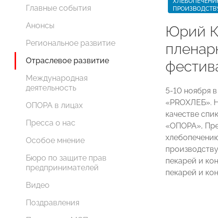
ХЛЕБОПЕЧЕНИ
Главные события
ПРОИЗВОДСТВ
Анонсы
Юрий К
Региональное развитие
пленар
Отраслевое развитие
фестив
Международная
деятельность
5-10 ноября 
«PROХЛЕБ». Н
ОПОРА в лицах
качестве спи
Пресса о нас
«ОПОРА», Пр
хлебопечению
Особое мнение
производству
Бюро по защите прав
пекарей и ко
предпринимателей
пекарей и ко
Видео
Поздравления