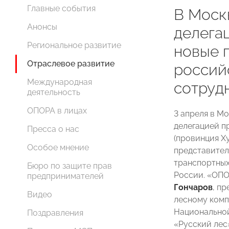
Главные события
В Моск
Анонсы
делегац
Региональное развитие
новые 
Отраслевое развитие
россий
Международная
сотруд
деятельность
ОПОРА в лицах
3 апреля в М
делегацией п
Пресса о нас
(провинция Х
Особое мнение
представител
транспортных
Бюро по защите прав
России. «ОП
предпринимателей
Гончаров
, п
Видео
лесному комп
Национально
Поздравления
«Русский лес