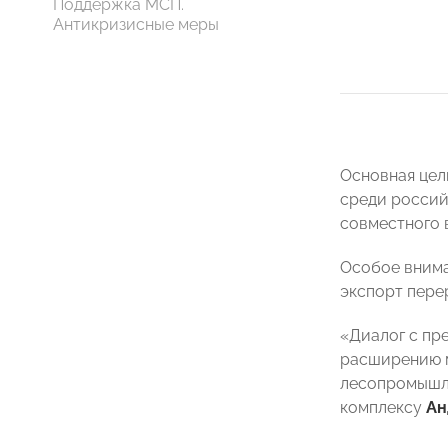
Поддержка МСП.
Антикризисные меры
Основная цел
среди россий
совместного 
Особое внима
экспорт пере
«Диалог с пр
расширению м
лесопромышл
комплексу
Ан