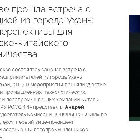
ве прошла встреча с
ией из города Ухань:
перспективы для
ско-китайского
ничества
оскве состоялась рабочая встреча с
редпринимателей из города Ухань
убэй, КНР). В мероприятии приняли участие
и промышленных, технологических,
 и лесопромышленных компаний Китая и
ОРУ РОССИИ» представлял
Андрей
редседатель Комиссии «ОПОРЫ РОССИИ» по
лексу, первый вице-президент
й ассоциации лесопромышленников
».