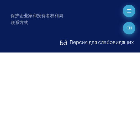
保护企业家和投资者权利局
联系方式
CN
Версия для слабовидящих