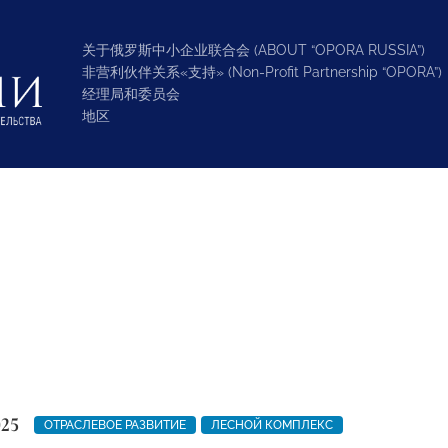
关于俄罗斯中小企业联合会 (ABOUT “OPORA RUSSIA”)
非营利伙伴关系«支持» (Non-Profit Partnership “OPORA”)
经理局和委员会
地区
025
ОТРАСЛЕВОЕ РАЗВИТИЕ
ЛЕСНОЙ КОМПЛЕКС