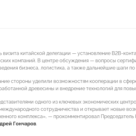
ь визита китайской делегации — установление B2B-конт
ских компаний. В центре обсуждения — вопросы сертиф
ведения бизнеса, логистика, а также дальнейшие шаги по
ние стороны уделили возможностям кооперации в сфере
работанной древесины и внедрение технологий для пов
едставителями одного из ключевых экономических центро
еждународного сотрудничества и открывает новые воз
енного комплекса», — прокомментировал Председател
дрей Гончаров
.