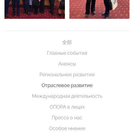
全部
Главные события
Анонсы
Региональное развитие
Отраслевое развитие
Международная деятельность
ОПОРА в лицах
Пресса о нас
Особое мнение