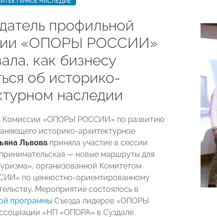
ИТЕКТУРНОЕ НАСЛЕДИЕ
датель профильной
сии «ОПОРЫ РОССИИ»
ала, как бизнесу
ться об историко-
ктурном наследии
ь Комиссии «ОПОРЫ РОССИИ» по развитию
раняющего историко-архитектурное
ьяна Львова
приняла участие в сессии
принимательская — новые маршруты для
туризма», организованной Комитетом
ИИ» по ценностно-ориентированному
ельству. Мероприятие состоялось в
ой программы
Съезда лидеров «ОПОРЫ
социации «НП «ОПОРА» в Суздале.