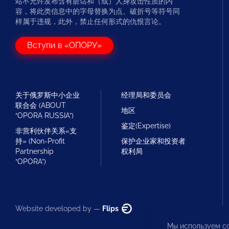
站不允许发布含有脏话和（或）人身攻击性质的内
容，将此类信息中的字母替换为点、破折号等符号同
样属于违规，此外，禁止任何形式的仇恨言论。
Вступи в «ОПОРУ»
关于俄罗斯中小企业
经理局和委员会
联合会 (ABOUT
地区
“OPORA RUSSIA”)
鉴定(Expertise)
非营利伙伴关系«支
持» (Non-Profit
保护企业家和投资者
Partnership
权利局
“OPORA”)
Website developed by —
Flips
Мы используем co