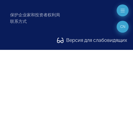
保护企业家和投资者权利局
联系方式
CN
Версия для слабовидящих