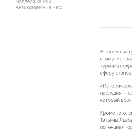
Поддержка МСП.
Антикризисные меры
В своем выст
стимулирован
туризма сохр
сферу станов
«Историческа
наследия — с
который возн
Кроме того, 
Татьяны Льво
потенциал го