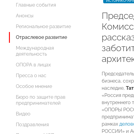
ИСТОРИКО-АРХ
Главные события
Предсе
Анонсы
Комис
Региональное развитие
рассказ
Отраслевое развитие
заботи
Международная
деятельность
архите
ОПОРА в лицах
Председател
Пресса о нас
бизнеса, сох
Особое мнение
наследие,
Тат
«Россия пред
Бюро по защите прав
внутреннего 
предпринимателей
«ОПОРЫ РОСС
Видео
предпринимат
рамках
делов
Поздравления
РОССИИ» и Ас