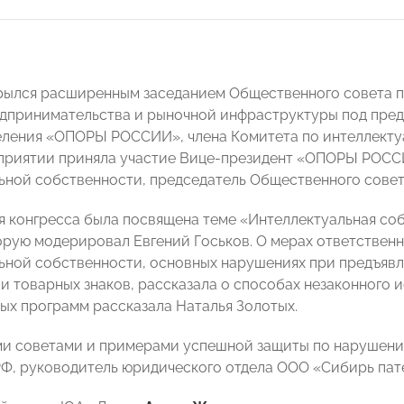
рылся расширенным заседанием Общественного совета п
дпринимательства и рыночной инфраструктуры под пред
еления «ОПОРЫ РОССИИ», члена Комитета по интеллект
приятии
приняла участие
Вице-президент «ОПОРЫ РОССИ
ьной собственности, председатель Общественного сове
я конгресса была посвящена теме «Интеллектуальная соб
орую модерировал Евгений Госьков. О мерах ответствен
ьной собственности, основных нарушениях при предъявл
и товарных знаков, рассказала о способах незаконного 
ых программ рассказала Наталья Золотых.
и советами и примерами успешной защиты по нарушения
Ф, руководитель юридического отдела ООО «Сибирь па