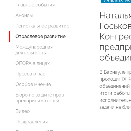
ИНТЕЛЛЕКТУА
Главные события
Наталь
Анонсы
Госьков
Региональное развитие
Конгре
Отраслевое развитие
предпр
Международная
деятельность
объеди
ОПОРА в лицах
В Барнауле 
Пресса о нас
проходит IX 
Особое мнение
объединений 
итоги работы
Бюро по защите прав
исполнительн
предпринимателей
задачи на бл
Видео
Поздравления