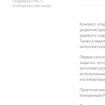
Поддержка МСП.
Антикризисные меры
Конгресс отк
развитию пре
краевого отд
Также в меро
интеллектуал
Первая сесси
защиты», кот
интеллектуал
использовани
и компьютерн
Практическим
поверенный Р