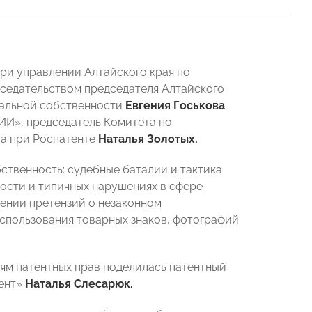
ри управлении Алтайского края по
седательством председателя Алтайского
уальной собственности
Евгения Госькова
.
И», председатель Комитета по
та при Роспатенте
Наталья Золотых.
ственность: судебные баталии и тактика
ности и типичных нарушениях в сфере
ении претензий о незаконном
использования товарных знаков, фотографий
м патентных прав поделилась патентный
тент»
Наталья Слесарюк.