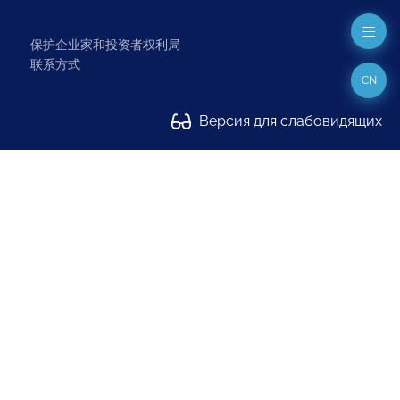
保护企业家和投资者权利局
联系方式
CN
Версия для слабовидящих