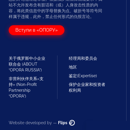
站不允许发布含有脏话和（或）人身攻击性质的内
容，将此类信息中的字母替换为点、破折号等符号同
样属于违规，此外，禁止任何形式的仇恨言论。
Вступи в «ОПОРУ»
关于俄罗斯中小企业
经理局和委员会
联合会 (ABOUT
地区
“OPORA RUSSIA”)
鉴定(Expertise)
非营利伙伴关系«支
持» (Non-Profit
保护企业家和投资者
Partnership
权利局
“OPORA”)
Website developed by —
Flips