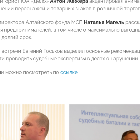
й юрист ЮА «Дело»
Антон Жежера
акцентировал вниман
шении персонажей и товарных знаков в розничной торгов
директора Алтайского фонда МСП
Наталья Магель
расск
я предпринимателей, в том числе о максимально выгодн
 долгий срок.
 встречи Евгений Госьков выделил основные рекомендаци
и проводить судебные экспертизы в делах о нарушении 
чи можно посмотреть по
ссылке
.