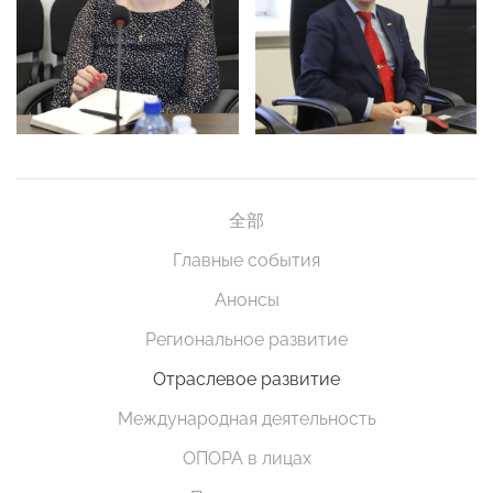
全部
Главные события
Анонсы
Региональное развитие
Отраслевое развитие
Международная деятельность
ОПОРА в лицах