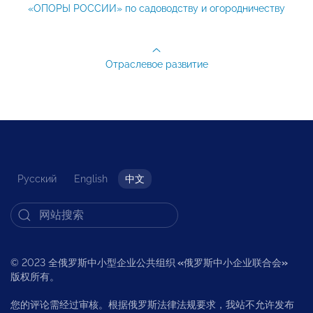
«ОПОРЫ РОССИИ» по садоводству и огородничеству
Отраслевое развитие
Русский
English
中文
© 2023 全俄罗斯中小型企业公共组织
«
俄罗斯中小企业联合会
»
版权所有。
您的评论需经过审核。根据俄罗斯法律法规要求，我站不允许发布