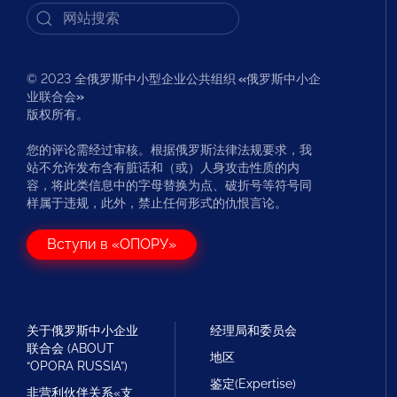
© 2023 全俄罗斯中小型企业公共组织
«
俄罗斯中小企
业联合会
»
版权所有。
您的评论需经过审核。根据俄罗斯法律法规要求，我
站不允许发布含有脏话和（或）人身攻击性质的内
容，将此类信息中的字母替换为点、破折号等符号同
样属于违规，此外，禁止任何形式的仇恨言论。
Вступи в «ОПОРУ»
关于俄罗斯中小企业
经理局和委员会
联合会 (ABOUT
地区
“OPORA RUSSIA”)
鉴定(Expertise)
非营利伙伴关系«支