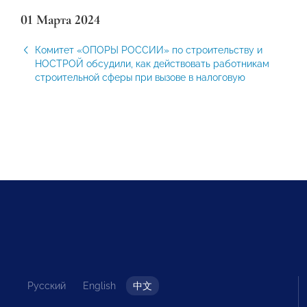
01 Марта 2024
Комитет «ОПОРЫ РОССИИ» по строительству и
НОСТРОЙ обсудили, как действовать работникам
строительной сферы при вызове в налоговую
Русский
English
中文