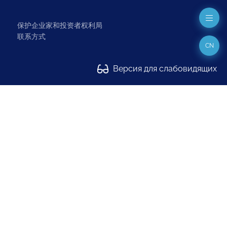
保护企业家和投资者权利局
联系方式
CN
Версия для слабовидящих