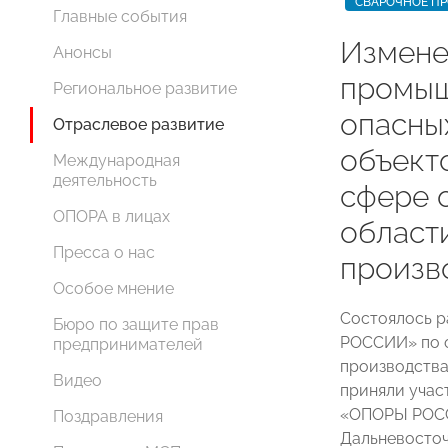
СВАРОЧНОЕ П
Главные события
Измене
Анонсы
промыш
Региональное развитие
опасны
Отраслевое развитие
объект
Международная
деятельность
сфере 
ОПОРА в лицах
област
Пресса о нас
произв
Особое мнение
Состоялось 
Бюро по защите прав
РОССИИ» по о
предпринимателей
производства
Видео
приняли учас
«ОПОРЫ РОСС
Поздравления
Дальневосточ