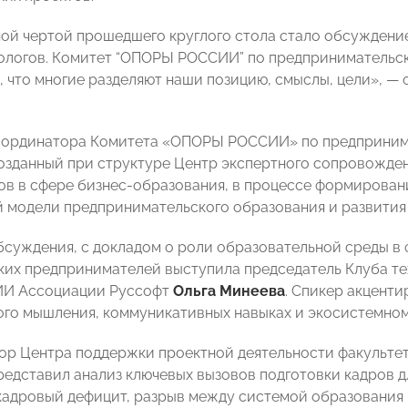
ой чертой прошедшего круглого стола стало обсуждение
ологов. Комитет “ОПОРЫ РОССИИ” по предпринимательск
о, что многие разделяют наши позицию, смыслы, цели», 
оординатора Комитета «ОПОРЫ РОССИИ» по предприни
созданный при структуре Центр экспертного сопровожден
ов в сфере бизнес-образования, в процессе формирова
 модели предпринимательского образования и развития 
суждения, с докладом о роли образовательной среды 
ких предпринимателей выступила председатель Клуба тех
 ИИ Ассоциации Руссофт
Ольга Минеева
. Спикер акценти
ого мышления, коммуникативных навыках и экосистемном
ор Центра поддержки проектной деятельности факульт
едставил анализ ключевых вызовов подготовки кадров д
кадровый дефицит, разрыв между системой образования 