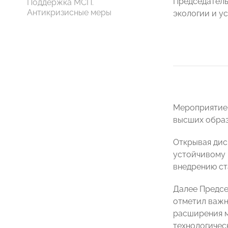
Председател
Поддержка МСП.
Антикризисные меры
экологии и у
Мероприятие 
высших образ
Открывая дис
устойчивому
внедрению ст
Далее Предсе
отметил важн
расширения м
технологичес