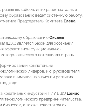
 реальных кейсов, интеграция методик и
ому образованию ведет системную работу,
— отметила Председатель Комитета
Елена
мательскому образованию
Оксаны
ия (ЦЭС) является базой для осознания
ния эффективной функционально-
методологического потенциала страны.
в формировании компетенций
нологических лидеров, и.о. руководителя
ровала внимание на значении развития
 подходе.
ета креативных индустрий НИУ ВШЭ
Денис
ля технологического предпринимательства.
и бизнесом, а также недостаточная