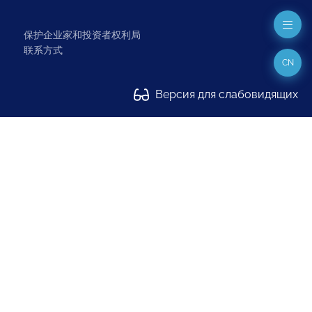
保护企业家和投资者权利局
联系方式
CN
Версия для слабовидящих