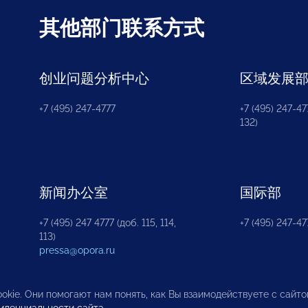
其他部门联系方式
创业问题分析中心
区域发展
+7 (495) 247-4777
+7 (495) 247-477
132)
新闻办公室
国际部
+7 (495) 247 4777 (доб. 115, 114,
+7 (495) 247-47
113)
pressa@opora.ru
okie. Они помогают нам понять, как Вы взаимодействуете с сайт
иденциальности сайта
.