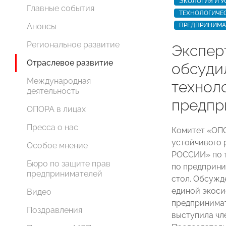
ЭКОЛОГИЯ И У
Главные события
ТЕХНОЛОГИЧЕ
Анонсы
ПРЕДПРИНИМА
Региональное развитие
Экспе
Отраслевое развитие
обсуди
Международная
технол
деятельность
предпр
ОПОРА в лицах
Пресса о нас
Комитет «ОП
устойчивого 
Особое мнение
РОССИИ» по т
Бюро по защите прав
по предприни
предпринимателей
стол. Обсужд
единой экоси
Видео
предпринимат
Поздравления
выступила ч