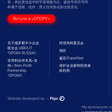
容，将此类信息中的字母替换为点、破折号等符号同
样属于违规，此外，禁止任何形式的仇恨言论。
Вступи в «ОПОРУ»
关于俄罗斯中小企业
经理局和委员会
联合会 (ABOUT
地区
“OPORA RUSSIA”)
鉴定(Expertise)
非营利伙伴关系«支
持» (Non-Profit
保护企业家和投资者
Partnership
权利局
“OPORA”)
Website developed by —
Flips
Мы используем co
с
политикой конф