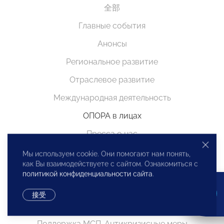
全部
Главные события
Анонсы
Региональное развитие
Отраслевое развитие
Международная деятельность
ОПОРА в лицах
Пресса о нас
Особое мнение
Мы используем cookie. Они помогают нам понять,
как Вы взаимодействуете с сайтом. Ознакомиться с
Бюро по защите прав предпринимателей
политикой конфиденциальности сайта
.
Видео
接受
Поздравления
Поддержка МСП. Антикризисные меры