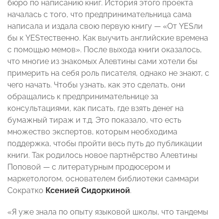
бюро по написанию книг. История этого проекта
началась с того, что предпринимательница сама
написала и издала свою первую книгу — «От YESли
бы к YESтественно. Как выучить английские времена
с помощью мемов». После выхода книги оказалось,
что многие из знакомых Алевтины сами хотели бы
примерить на себя роль писателя, однако не знают, с
чего начать. Чтобы узнать, как это сделать, они
обращались к предпринимательнице за
консультациями, как писать, где взять денег на
бумажный тираж и т.д. Это показало, что есть
множество экспертов, которым необходима
поддержка, чтобы пройти весь путь до публикации
книги. Так родилось новое партнёрство Алевтины
Поповой — с литературным продюсером и
маркетологом, основателем библиотеки саммари
Сократко
Ксенией Сидоркиной
.
«Я уже знала по опыту языковой школы, что тандемы