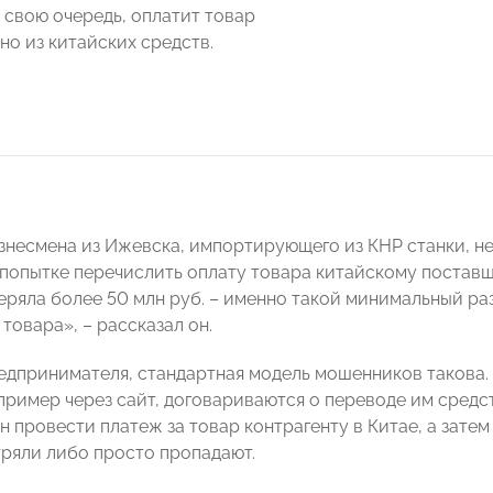
 в свою очередь, оплатит товар
но из китайских средств.
знесмена из Ижевска, импортирующего из КНР станки, не
попытке перечислить оплату товара китайскому поставщи
еряла более 50 млн руб. – именно такой минимальный р
товара», – рассказал он.
едпринимателя, стандартная модель мошенников такова.
пример через сайт, договариваются о переводе им средст
 провести платеж за товар контрагенту в Китае, а затем
тряли либо просто пропадают.