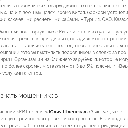
ения затронули все товары двойного назначения, т. е. те
ых, но и в военных целях. Кроме Китая, барьеры установи
ии ключевыми расчетными хабами, – Турция, ОАЭ, Казахс
 бизнесменов, торгующих с Китаем, стали актуальны услу
жения средств в юрисдикцию, оградившуюся от российс
 агента – наличие у него полноценного представительств
компании готовы выступить посредником в сделке за проце
ирмы. Организации из ближнего зарубежья, которые мог
 по более скромным ставкам – от 3 до 5%, пояснили «Вед
 услугами агентов.
ознать мошенников
мпании «КВТ сервис»
Юлия Шленская
объясняет, что от
мощи сервисов для проверки контрагентов. Если подозр
ть сервис, работающий в соответствующей юрисдикции.