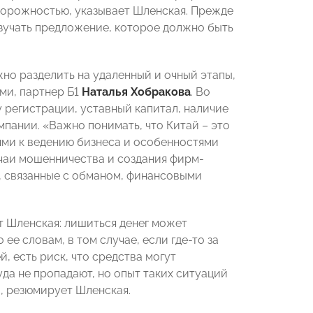
торожностью, указывает Шленская. Прежде
изучать предложение, которое должно быть
жно разделить на удаленный и очный этапы,
ми, партнер Б1
Наталья Хобракова
. Во
 регистрации, уставный капитал, наличие
мпании. «Важно понимать, что Китай – это
ями к ведению бизнеса и особенностями
чаи мошенничества и создания фирм-
, связанные с обманом, финансовыми
т Шленская: лишиться денег может
ее словам, в том случае, если где-то за
, есть риск, что средства могут
да не пропадают, но опыт таких ситуаций
ы, резюмирует Шленская.