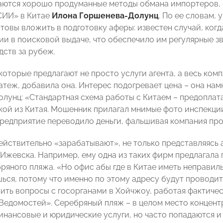
аются хорошо продуманные методы обмана импортеров, 
ИИ» в Китае
Илона Горшенева-Долунц
. По ее словам, 
товы вложить в подготовку аферы: известен случай, ког
ии в поисковой выдаче, что обеспечило им регулярные зв
дств за рубеж.
 которые предлагают не просто услуги агента, а весь комп
латеж, добавила она. Интерес подогревает цена – она на
лунц: «Стандартная схема работы с Китаем – предоплата
ой из Китая. Мошенник прилагал мнимые фото инспекции 
редприятие переводило деньги, фальшивая компания про
йствительно «зарабатывают», не только представляясь а
 Ижевска. Например, ему одна из таких фирм предлагала
яного пляжа. «Но офис абы где в Китае иметь неправильн
ься, потому что именно по этому адресу будут проводить
ть вопросы с госорганами в Хойчжоу, работая фактическ
Ведомостей». Серебряный пляж – в целом место концен
инансовые и юридические услуги, но часто попадаются и