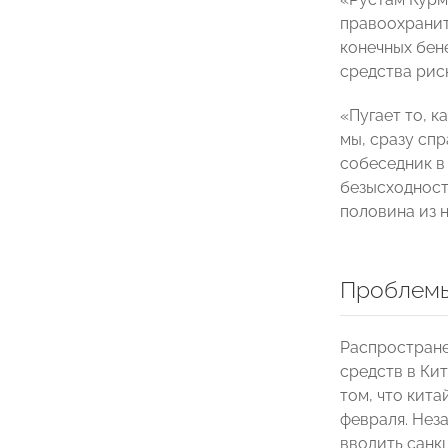
правоохранит
конечных бен
средства рис
«Пугает то, к
мы, сразу сп
собеседник в
безысходности
половина из н
Проблемы
Распростране
средств в Ки
том, что кит
февраля. Неза
вводить санк