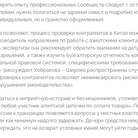
верять опыту профессиональных сообществ следует с ос
 словам, нужно полагаться на здравый смысл и подробно 
дивидуальным, но и грамотно оформленным.
а позволяют, процесс проверки контрагентов в Китае мо
ководитель направления по работе с азиатскими клиента
-экспертизы она рекомендует обратить внимание на дату
азрешений, а также изучить бухгалтерскую отчетность ко
кальной правовой системой, специфическими требовани
 – рассуждает Хобракова. – Широко распространены слу
Проверка контрагентов позволяет минимизировать риски
арушением законодательства».
язаться в неприятную историю и без мошенников, уточняе
любой участник агентской цепочки по оплате товара». По 
ссии к транзакции появляются вопросы у местных властей
ли как минимум надолго задержать. Де-юре средства нику
верждать, что на возврат условных юаней могут уйти год