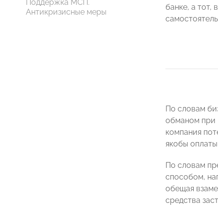
Поддержка МСП.
банке, а тот,
Антикризисные меры
самостоятель
По словам би
обманом при 
компания пот
якобы оплаты 
По словам пр
способом, на
обещая взамен
средства зас