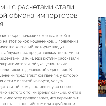
мы с расчетами стали
ой обмана импортеров
я
ние посреднических схем платежей в
о на этот рынок мошенников. О появлении
ичества компаний, которые вводят
в заблуждение, представляясь агентами по
езидентами КНР, «Ведомостям» рассказали
едпринимателей, об учащении таких
щили также в деловых объединениях. В
енники предлагают компаниям, у которых
жности с оплатой импорта, услугу
дств китайскому поставщику со своего,
но чистого с точки зрения санкций, счета в
е. Импортер предполагает, что перечислит
ет агента – в российском или зарубежном