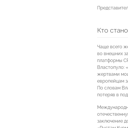
Представител
Кто стан
Чаще всего ж
во внешних з
платформы С
Властопуло: 
жертвами мош
европейцам з
По словам Вл
потеряв в по
Международны
отечественну
заключение д
«Рустам Курм