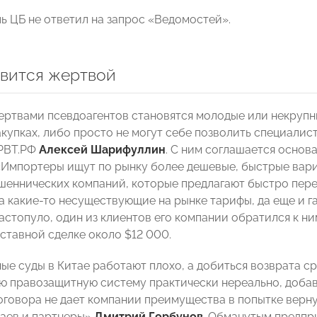
ь ЦБ не ответил на запрос «Ведомостей».
овится жертвой
ертвами псевдоагентов становятся молодые или некрупн
акупках, либо просто не могут себе позволить специали
РВТ.РФ
Алексей Шарифуллин
. С ним соглашается основ
«Импортеры ищут по рынку более дешевые, быстрые вариа
еннических компаний, которые предлагают быстро перев
а какие-то несуществующие на рынке тарифы, да еще и г
астопуло, один из клиентов его компании обратился к ни
дставной сделке около $12 000.
е суды в Китае работают плохо, а добиться возврата ср
ю правозащитную систему практически нереально, добав
оговора не дает компании преимущества в попытке верну
аев и партнеры»
Дмитрий Горбунов
. Обманутым предпр