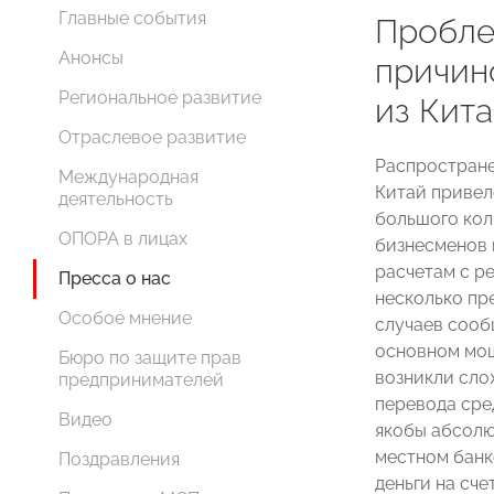
Главные события
Пробле
Анонсы
причин
Региональное развитие
из Кита
Отраслевое развитие
Распростране
Международная
Китай привел
деятельность
большого кол
ОПОРА в лицах
бизнесменов 
расчетам с р
Пресса о нас
несколько пр
Особое мнение
случаев сооб
основном мош
Бюро по защите прав
возникли сло
предпринимателей
перевода сре
Видео
якобы абсолют
местном банк
Поздравления
деньги на сч