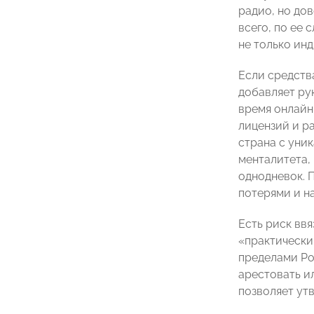
радио, но до
всего, по ее
не только ин
Если средств
добавляет ру
время онлайн
лицензий и р
страна с уни
менталитета,
однодневок. 
потерями и н
Есть риск вв
«практически 
пределами Ро
арестовать и
позволяет ут