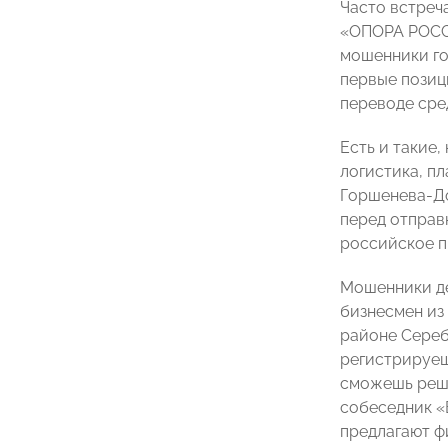
Часто встреч
«ОПОРА РОСС
мошенники го
первые позиц
переводе сре
Есть и такие,
логистика, п
Горшенева-До
перед отправк
российское п
Мошенники де
бизнесмен из
районе Серебр
регистрируеш
сможешь реши
собеседник «
предлагают ф