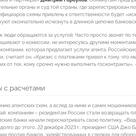
ельные органы и суд той страны, где зарегистрирован п
ефициаров схемы привлечь к ответственности будет «ис
куют окончательно исчезнуть в длинной цепочке банковск
ак люди обращаются за услугой. Часто просто звонят по т
рашивают о комиссии, не интересуясь другими моментам
 компании, которая предлагает услуги агента. Российски
, считает он. «Кризис с платежами привел к тому, что мы
их от тех, кому срочно нужно выполнить госконтракты», 
 с расчетами
нию агентских схем, а вслед за ними и самих мошенник
тай: компаниям – резидентам России стали возвращать пл
айские банки начали пересматривать свою политику, «Ве
долго до этого, 22 декабря 2023 г., президент США Джо 
ции против банков, задействованных в сделках для обо