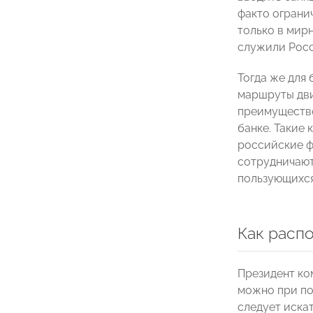
факто огранич
только в мирн
служили Росс
Тогда же для
маршруты дви
преимущество
банке. Такие 
российские ф
сотрудничают
пользующихся
Как расп
Президент ко
можно при по
следует иска