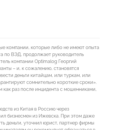
ые компании, которые либо не имеют опыта
ста по ВЭД, продолжает руководитель
атель компании Optimalog Георгий
нты – и, к сожалению, становятся
ести деньги китайцам, или туркам, или
арантируют сомнительно короткие сроки».
м как раз после инцидента с мошенниками,
едств из Китая в Россию через
ил бизнесмен из Ижевска. При этом даже
ть деньги, уточнил юрист, партнер фирмы
инимателям он рекомендует обращаться в