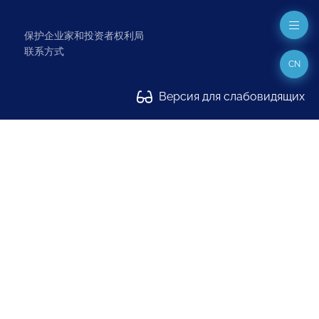
保护企业家和投资者权利局
联系方式
CN
Версия для слабовидящих