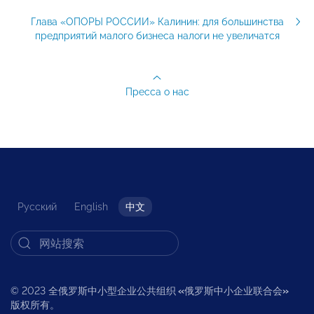
Глава «ОПОРЫ РОССИИ» Калинин: для большинства
предприятий малого бизнеса налоги не увеличатся
Пресса о нас
Русский
English
中文
© 2023 全俄罗斯中小型企业公共组织
«
俄罗斯中小企业联合会
»
版权所有。