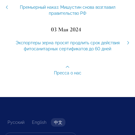
Премьерный наказ: Мишустин снова возглавил
правительство РФ
03 Мая 2024
Экспортеры зерна просят продлить срок действия
фитосанитарных сертификатов до 60 дней
Пресса о нас
Русский
English
中文