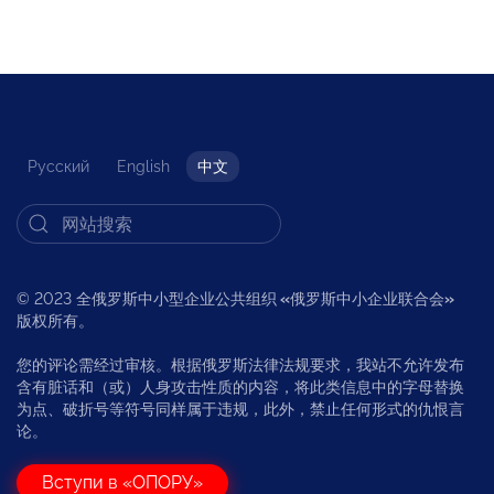
Русский
English
中文
© 2023 全俄罗斯中小型企业公共组织
«
俄罗斯中小企业联合会
»
版权所有。
您的评论需经过审核。根据俄罗斯法律法规要求，我站不允许发布
含有脏话和（或）人身攻击性质的内容，将此类信息中的字母替换
为点、破折号等符号同样属于违规，此外，禁止任何形式的仇恨言
论。
Вступи в «ОПОРУ»