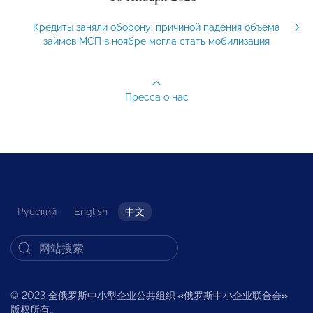
Кредиты заняли оборону: причиной падения объема
займов МСП в ноябре могла стать мобилизация
Пресса о нас
Русский
English
中文
© 2023 全俄罗斯中小型企业公共组织
«
俄罗斯中小企业联合会
»
版权所有。