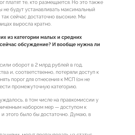
г платят те, кто размещается. Но это также
ны не будут устанавливать максимальный
и так сейчас достаточно высокие. Мы
ницах выросла кратно.
их из категории малых и средних
ии сейчас обсуждение? И вообще нужна ли
или оборот в 2 млрд рублей в год,
ва и, соответственно, потеряли доступ к
ять порог для отнесения к МСП (он не
ввести промежуточную категорию.
уждалось, в том числе на правкомиссии у
аниченным набором мер — доступом к
и этого было бы достаточно. Думаю, в
ациями, могут претендовать на статус