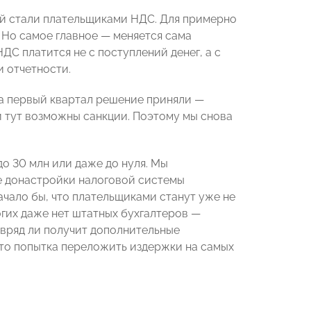
ей стали плательщиками НДС. Для примерно
 Но самое главное — меняется сама
ДС платится не с поступлений денег, а с
и отчетности.
за первый квартал решение приняли —
и тут возможны санкции. Поэтому мы снова
о 30 млн или даже до нуля. Мы
ле донастройки налоговой системы
ачало бы, что плательщиками станут уже не
огих даже нет штатных бухгалтеров —
т вряд ли получит дополнительные
 это попытка переложить издержки на самых