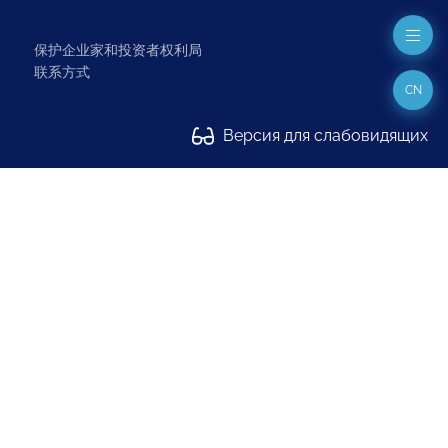
保护企业家和投资者权利局
联系方式
CN
Версия для слабовидящих