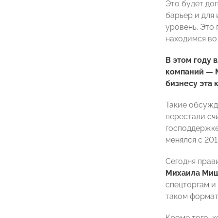
Это будет доп
барьер и для
уровень. Это 
находимся во
В этом году 
компаний — М
бизнесу эта 
Такие обсужд
перестали сч
господдержке
менялся с 201
Сегодня прав
Михаила Ми
спецторгам и
таком формат
Кроме того, 