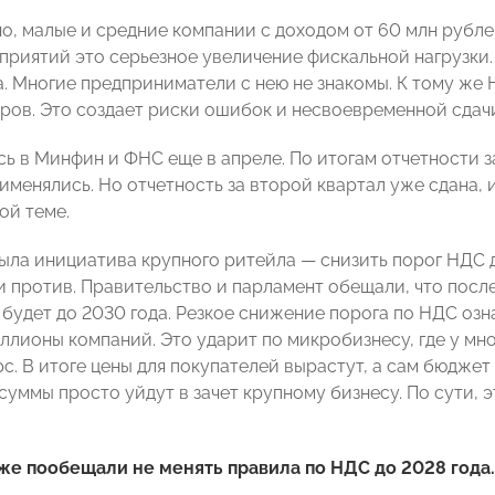
о, малые и средние компании с доходом от 60 млн рубл
дприятий это серьезное увеличение фискальной нагрузки.
. Многие предприниматели с нею не знакомы. К тому же Н
аров. Это создает риски ошибок и несвоевременной сдач
ь в Минфин и ФНС еще в апреле. По итогам отчетности 
именялись. Но отчетность за второй квартал уже сдана, 
ой теме.
была инициатива крупного ритейла — снизить порог НДС д
и против. Правительство и парламент обещали, что пос
 будет до 2030 года. Резкое снижение порога по НДС озн
иллионы компаний. Это ударит по микробизнесу, где у мн
рс. В итоге цены для покупателей вырастут, а сам бюдже
 суммы просто уйдут в зачет крупному бизнесу. По сути,
е пообещали не менять правила по НДС до 2028 года.