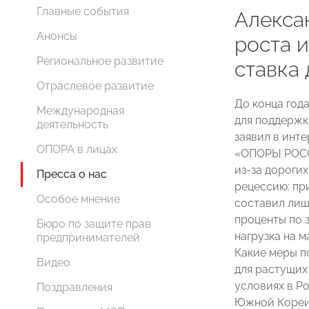
Главные события
Алекса
Анонсы
роста 
Региональное развитие
ставка
Отраслевое развитие
До конца года
Международная
для поддержк
деятельность
заявил в инт
ОПОРА в лицах
«ОПОРЫ РО
из-за дороги
Пресса о нас
рецессию: пр
Особое мнение
составил лиш
проценты по 
Бюро по защите прав
нагрузка на м
предпринимателей
Какие меры п
Видео
для растущих
условиях в Р
Поздравления
Южной Кореи 