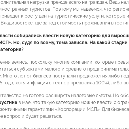
олнительная нагрузка прежде всего на граждан. Ведь нало
 иностранных туристов. Поэтому мы надеемся, что регио
приведет к росту цен на туристические услуги, которые 
 Владивостоке, где за год стоимость проживания в гости
власти собирались ввести новую категорию для выросш
СП+. Но, судя по всему, тема зависла. На какой стад
категория?
ения велись, поскольку многие компании, которые превыс
итаться субъектами малого и среднего предпринимательст
. Много лет от бизнеса поступали предложения либо подн
5 года, хотя инфляция с тех пор превысила 100%), либо 
ительство не готово расширять налоговые льготы. Но обс
шустина
в мае, что такую категорию можно ввести с огр
 зонтичными гарантиями «Корпорации МСП». Для бизнеса 
е вопрос и будет решаться.
компании с большим оборотом, которые занимаются иннов