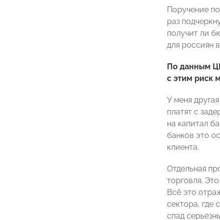
Поручение по
раз подчеркн
получит ли бю
для россиян в
По данным ЦБ
с этим риск 
У меня друга
платят с заде
на капитал б
банков это о
клиента.
Отдельная пр
торговля. Эт
Всё это отраж
сектора, где
спад серьезны