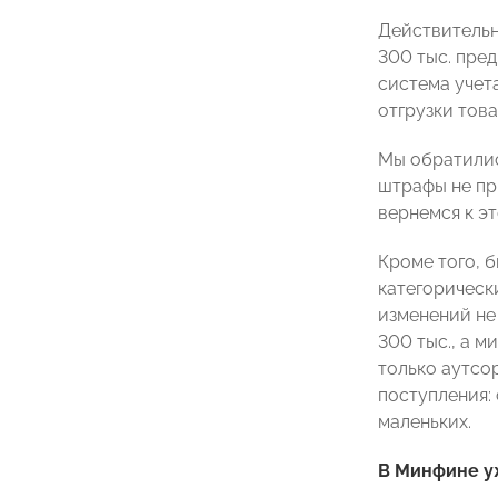
Действительн
300 тыс. пре
система учета
отгрузки тов
Мы обратилис
штрафы не пр
вернемся к эт
Кроме того, 
категорическ
изменений не
300 тыс., а м
только аутсо
поступления:
маленьких.
В Минфине уж