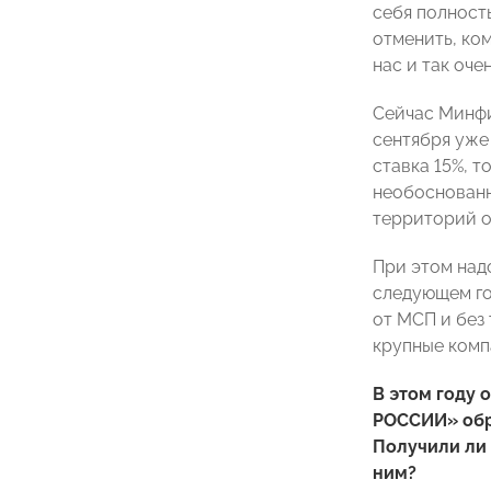
себя полност
отменить, ком
нас и так оче
Сейчас Минфи
сентября уже
ставка 15%, т
необоснованн
территорий о
При этом надо
следующем го
от МСП и без
крупные комп
В этом году 
РОССИИ» обра
Получили ли 
ним?