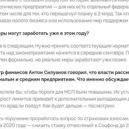
огических предприятий — для них есть отдельный федера
том числе для тех, кто перешагнул планку в 2 млрд. Так ч
правах малого бизнеса или использование мер поддержки
ы могут заработать уже в этом году?
е в следующем. Нужно принять соответствующие нормати
та над законопроектами начнется в середине сентября. П
лен формально, но реально меры заработают уже позже.
р финансов Антон Силуанов говорил, что власти расс
 малым и средним предприятиям. Что именно обсуждае
хотели бы, чтобы пороги для МСП были повышены. Их уста
 рост лимитов приведет к дополнительным выпадающим 
то вряд ли пойдут. Как будет дальше — посмотрим.
ть поручение проработать вопрос по страховым взносам.
а 2020 года — снизить ставку отчислений в Соцфонд до 