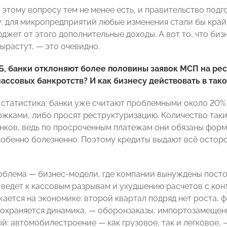
 этому вопросу тем не менее есть, и правительство под
у: для микропредприятий любые изменения стали бы кра
джет от этого дополнительные доходы. А вот то, что биз
ырастут, — это очевидно.
, банки отклоняют более половины заявок МСП на рест
массовых банкротств? И как бизнесу действовать в так
я статистика: банки уже считают проблемными около 20% 
ржками, либо просят реструктуризацию. Количество таких
анков, ведь по просроченным платежам они обязаны форм
собенно болезненно. Поэтому кредиты выдают всё остор
облема — бизнес-модели, где компании вынуждены пост
о ведет к кассовым разрывам и ухудшению расчетов с кон
ается на экономике: второй квартал подряд нет роста, ф
 сохраняется динамика, — оборонзаказы, импортозамещени
й: автомобилестроение — как грузовое, так и легковое, 