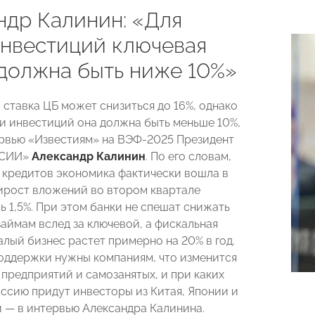
ндр Калинин: «Для
инвестиций ключевая
 должна быть ниже 10%»
 ставка ЦБ может снизиться до 16%, однако
и инвестиций она должна быть меньше 10%,
ервью «Известиям» на ВЭФ-2025 Президент
ССИИ»
Александр Калинин
. По его словам,
х кредитов экономика фактически вошла в
ирост вложений во втором квартале
ь 1,5%. При этом банки не спешат снижать
займам вслед за ключевой, а фискальная
алый бизнес растет примерно на 20% в год.
оддержки нужны компаниям, что изменится
 предприятий и самозанятых, и при каких
оссию придут инвесторы из Китая, Японии и
— в интервью Александра Калинина.