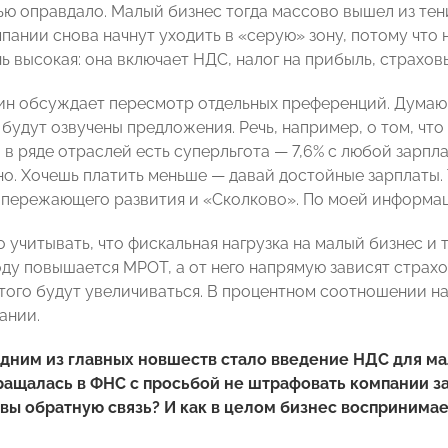
ью оправдало. Малый бизнес тогда массово вышел из тени
пании снова начнут уходить в «серую» зону, потому что 
нь высокая: она включает НДС, налог на прибыль, страхо
н обсуждает пересмотр отдельных преференций. Думаю
 будут озвучены предложения. Речь, например, о том, чт
о в ряде отраслей есть суперльгота — 7,6% с любой зарпл
о. Хочешь платить меньше — давай достойные зарплаты. Т
пережающего развития и «Сколково». По моей информаци
 учитывать, что фискальная нагрузка на малый бизнес и т
ду повышается МРОТ, а от него напрямую зависят страх
 того будут увеличиваться. В процентном соотношении на
ании.
одним из главных новшеств стало введение НДС для м
щалась в ФНС с просьбой не штрафовать компании за 
вы обратную связь? И как в целом бизнес воспринимае