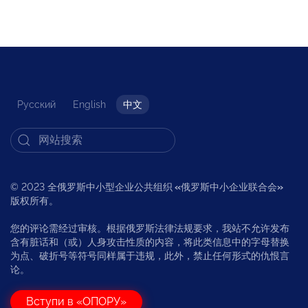
Русский
English
中文
© 2023 全俄罗斯中小型企业公共组织
«
俄罗斯中小企业联合会
»
版权所有。
您的评论需经过审核。根据俄罗斯法律法规要求，我站不允许发布
含有脏话和（或）人身攻击性质的内容，将此类信息中的字母替换
为点、破折号等符号同样属于违规，此外，禁止任何形式的仇恨言
论。
Вступи в «ОПОРУ»