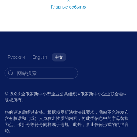
Главные события
Русский
English
中文
© 2023 全俄罗斯中小型企业公共组织
«
俄罗斯中小企业联合会
»
版权所有。
您的评论需经过审核。根据俄罗斯法律法规要求，我站不允许发布
含有脏话和（或）人身攻击性质的内容，将此类信息中的字母替换
为点、破折号等符号同样属于违规，此外，禁止任何形式的仇恨言
论。