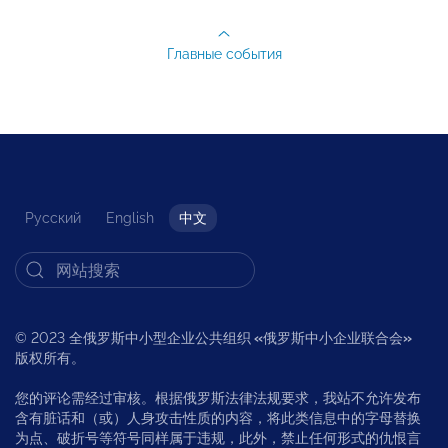
Главные события
Русский
English
中文
© 2023 全俄罗斯中小型企业公共组织
«
俄罗斯中小企业联合会
»
版权所有。
您的评论需经过审核。根据俄罗斯法律法规要求，我站不允许发布
含有脏话和（或）人身攻击性质的内容，将此类信息中的字母替换
为点、破折号等符号同样属于违规，此外，禁止任何形式的仇恨言