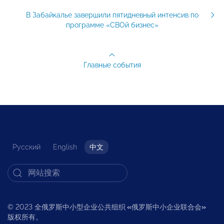
В Забайкалье завершили пятидневный интенсив по
программе «СВОй бизнес»
Главные события
Русский
English
中文
© 2023 全俄罗斯中小型企业公共组织
«
俄罗斯中小企业联合会
»
版权所有。