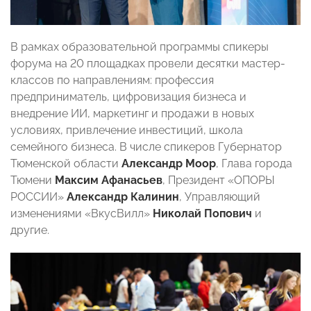
В рамках образовательной программы спикеры
форума на 20 площадках провели десятки мастер-
классов по направлениям: профессия
предприниматель, цифровизация бизнеса и
внедрение ИИ, маркетинг и продажи в новых
условиях, привлечение инвестиций, школа
семейного бизнеса. В числе спикеров Губернатор
Тюменской области
Александр Моор
, Глава города
Тюмени
Максим Афанасьев
, Президент «ОПОРЫ
РОССИИ»
Александр Калинин
, Управляющий
изменениями «ВкусВилл»
Николай Попович
и
другие.