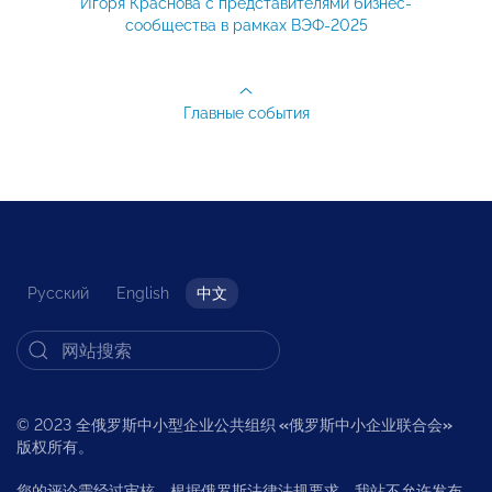
Игоря Краснова с представителями бизнес-
сообщества в рамках ВЭФ-2025
Главные события
Русский
English
中文
© 2023 全俄罗斯中小型企业公共组织
«
俄罗斯中小企业联合会
»
版权所有。
您的评论需经过审核。根据俄罗斯法律法规要求，我站不允许发布