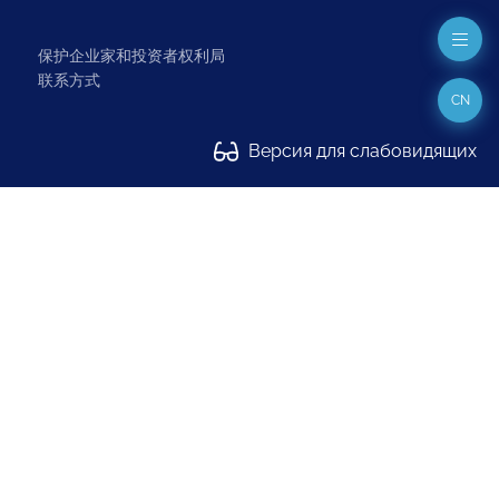
保护企业家和投资者权利局
联系方式
CN
Версия для слабовидящих