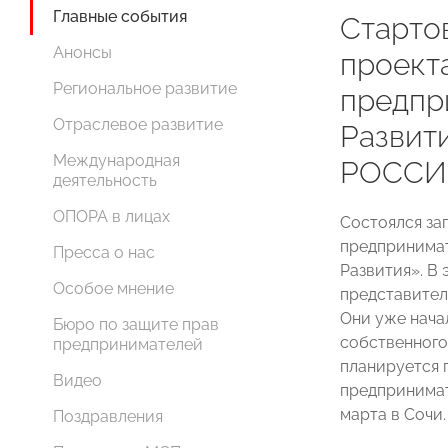
Главные события
Старто
Анонсы
проект
Региональное развитие
предпр
Отраслевое развитие
Развит
Международная
РОССИ
деятельность
ОПОРА в лицах
Состоялся за
предпринима
Пресса о нас
Развития». В 
Особое мнение
представител
Они уже нача
Бюро по защите прав
собственного
предпринимателей
планируется 
Видео
предпринимат
марта в Сочи.
Поздравления