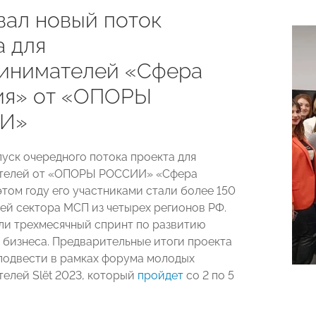
вал новый поток
а для
инимателей «Сфера
ия» от «ОПОРЫ
И»
пуск очередного потока проекта для
телей от «ОПОРЫ РОССИИ» «Сфера
этом году его участниками стали более 150
ей сектора МСП из четырех регионов РФ.
ли трехмесячный спринт по развитию
 бизнеса. Предварительные итоги проекта
подвести в рамках форума молодых
елей Slёt 2023, который
пройдет
со 2 по 5