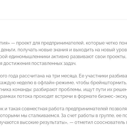
тия» — проект для предпринимателей, которые четко по
деньги, получать новые знания и выходить на новый уров
орой единомышленники активно развивают свои проекты,
я достижения поставленных задач.
го года рассчитана на три месяца. Ее участники разбива
каждую неделю в офлайн-режиме, чтобы брейнштормить
тника команды: разбирают проблемы, ищут пути их решени
в рамках потока проходят встречи в формате бизнес-экск
к и такая совместная работа предпринимателей позвол
оторыми мы сталкиваемся. За счет работы в группе, ее п
лучаются высокие результаты», — отметил сооснователь 