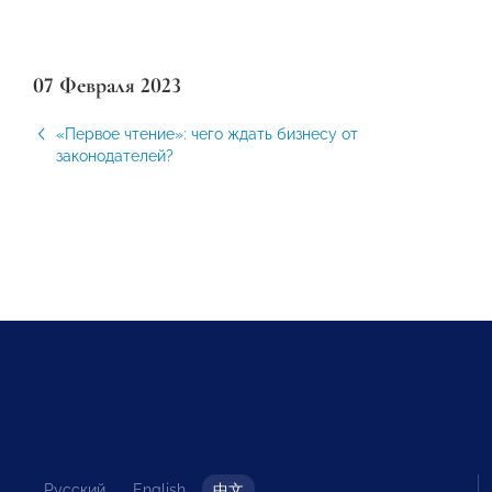
07 Февраля 2023
«Первое чтение»: чего ждать бизнесу от
законодателей?
Русский
English
中文