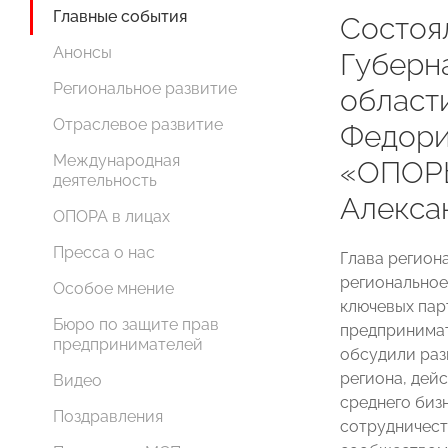
Главные события
Состоя
Анонсы
Губерн
Региональное развитие
област
Отраслевое развитие
Федори
Международная
«ОПОР
деятельность
Алекса
ОПОРА в лицах
Пресса о нас
Глава регион
регионально
Особое мнение
ключевых пар
Бюро по защите прав
предпринимат
предпринимателей
обсудили раз
региона, дей
Видео
среднего биз
Поздравления
сотрудничест