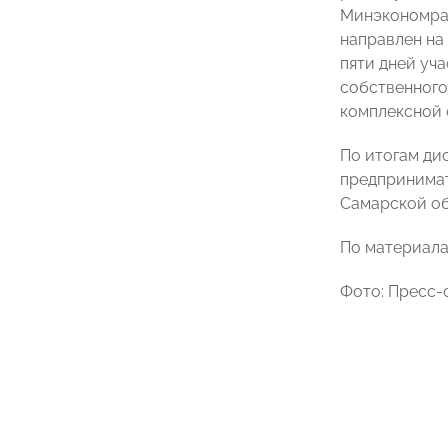
Минэкономраз
направлен на
пяти дней уч
собственного
комплексной 
По итогам ди
предпринимат
Самарской об
По материал
Фото: Пресс-