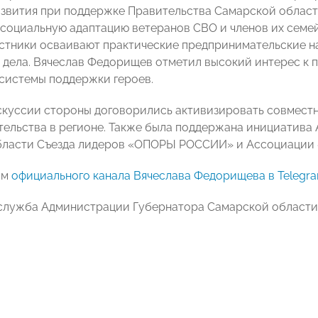
вития при поддержке Правительства Самарской области
 социальную адаптацию ветеранов СВО и членов их семей
астники осваивают практические предпринимательские н
 дела. Вячеслав Федорищев отметил высокий интерес к п
системы поддержки героев.
скуссии стороны договорились активизировать совмест
ельства в регионе. Также была поддержана инициатива 
ласти Съезда лидеров «ОПОРЫ РОССИИ» и Ассоциации «
ам
официального канала Вячеслава Федорищева в Telegr
служба Администрации Губернатора Самарской области