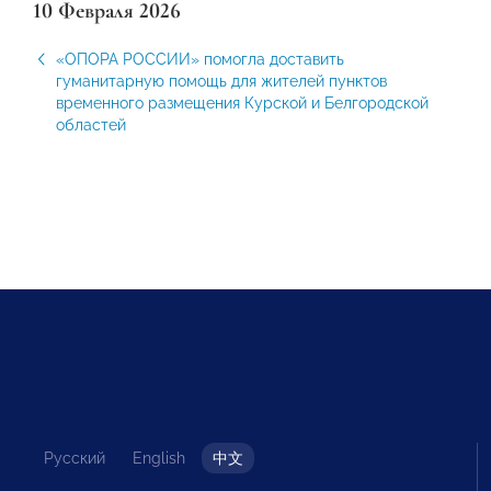
10 Февраля 2026
«ОПОРА РОССИИ» помогла доставить
гуманитарную помощь для жителей пунктов
временного размещения Курской и Белгородской
областей
Русский
English
中文