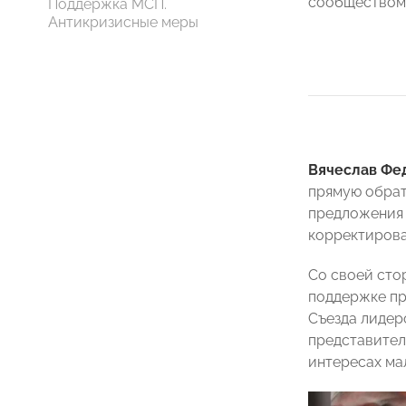
сообществом
Поддержка МСП.
Антикризисные меры
Вячеслав Фе
прямую обрат
предложения 
корректирова
Со своей ст
поддержке пр
Съезда лиде
представител
интересах ма