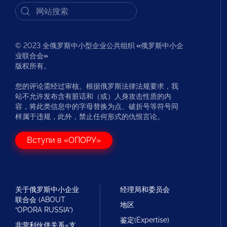
© 2023 全俄罗斯中小型企业公共组织
«
俄罗斯中小企
业联合会
»
版权所有。
您的评论需经过审核。根据俄罗斯法律法规要求，我
站不允许发布含有脏话和（或）人身攻击性质的内
容，将此类信息中的字母替换为点、破折号等符号同
样属于违规，此外，禁止任何形式的仇恨言论。
Вступи в «ОПОРУ»
关于俄罗斯中小企业
经理局和委员会
联合会 (ABOUT
地区
“OPORA RUSSIA”)
鉴定(Expertise)
非营利伙伴关系«支