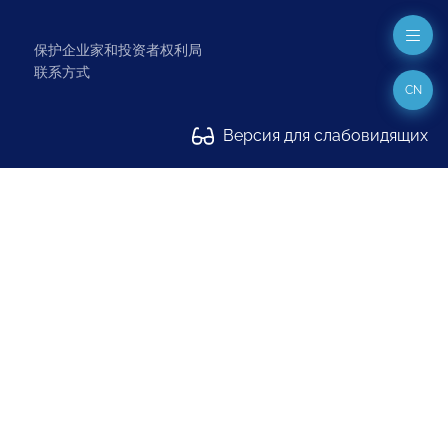
保护企业家和投资者权利局
联系方式
CN
Версия для слабовидящих