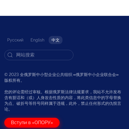
Русский
English
中文
© 2023 全俄罗斯中小型企业公共组织
«
俄罗斯中小企业联合会
»
版权所有。
您的评论需经过审核。根据俄罗斯法律法规要求，我站不允许发布
含有脏话和（或）人身攻击性质的内容，将此类信息中的字母替换
为点、破折号等符号同样属于违规，此外，禁止任何形式的仇恨言
论。
Вступи в «ОПОРУ»