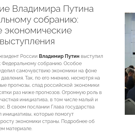
ие Владимира Путина
льному собранию:
е экономические
 выступления
резидент России
Владимир Путин
выступил
к Федеральному собранию. Особое
уделил самочувствию экономики на фоне
давления. Так, по его мнению, несмотря на
ые прогнозы, спад российской экономики
сятки раз ниже прогнозов. Огромную роль в
 частная инициатива, в том числе малый и
ес. В своем послании Глава государства
л инициативы, которые помогут
росту экономики страны. Подробнее об
ем материале.