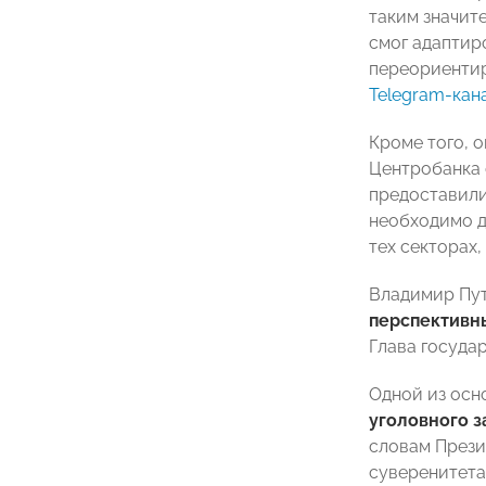
таким значит
смог адаптир
переориентир
Telegram-кан
Кроме того, о
Центробанка 
предоставили
необходимо д
тех секторах
Владимир Пут
перспективн
Глава госуда
Одной из осн
уголовного з
словам Прези
суверенитета