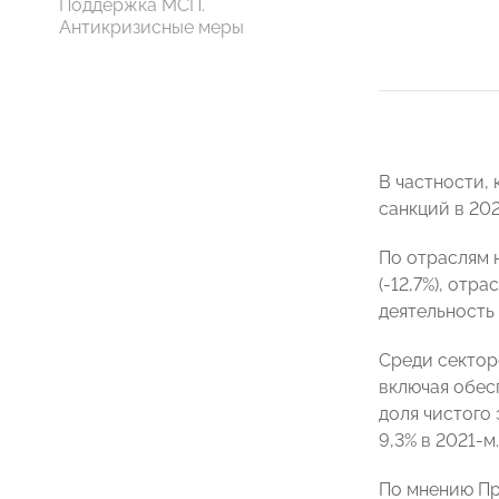
Поддержка МСП.
Антикризисные меры
В частности,
санкций в 202
По отраслям 
(-12,7%), от
деятельность 
Среди секторо
включая обесп
доля чистого 
9,3% в 2021-м.
По мнению П