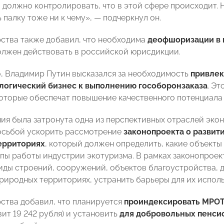
 должно контролировать, что в этой сфере происходит. Н
 палку тоже ни к чему», — подчеркнул он.
рства также добавил, что необходима
деофшоризации в 
должен действовать в российской юрисдикции.
, Владимир Путин высказался за необходимость
привлек
логический бизнес к выполнению гособоронзаказа
. Э
которые обеспечат повышение качественного потенциала 
ния была затронута одна из перспективных отраслей эко
осьбой ускорить рассмотрение
законопроекта о развит
ерриториях
, который должен определить, какие объекты
пы работы индустрии экотуризма. В рамках законопрое
иды строений, сооружений, объектов благоустройства, 
риродных территориях, устранить барьеры для их исполь
рства добавил, что планируется
проиндексировать МРО
вит 19 242 рубля) и установить
для добровольных пенси