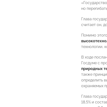
«Государство
но перегибать
Глава госуда
считает он, 
Помимо этого
высокотехно
технологии, 
В ходе посла
Госдуме с пр
природных т
также принци
определить в
охраняемых п
Глава госуда
18,5% и соста