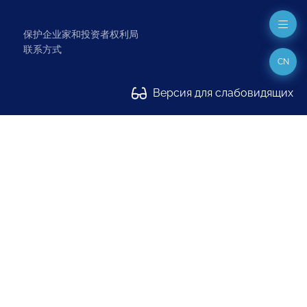
保护企业家和投资者权利局
联系方式
CN
Версия для слабовидящих