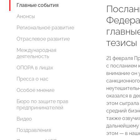
Главные события
Послан
Анонсы
Федера
Региональное развитие
главны
Отраслевое развитие
тезисы
Международная
деятельность
21 февраля П
с посланием 
ОПОРА в лицах
внимание он 
Пресса о нас
санкционного 
неутешительн
Особое мнение
оказался в де
Бюро по защите прав
этом сыграла
предпринимателей
средний бизн
также озвучи
Видео
дальнейшему 
Поздравления
этом — в наш