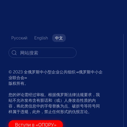
Русский
English
中文
© 2023 全俄罗斯中小型企业公共组织
«
俄罗斯中小企
业联合会
»
版权所有。
您的评论需经过审核。根据俄罗斯法律法规要求，我
站不允许发布含有脏话和（或）人身攻击性质的内
容，将此类信息中的字母替换为点、破折号等符号同
样属于违规，此外，禁止任何形式的仇恨言论。
Вступи в «ОПОРУ»