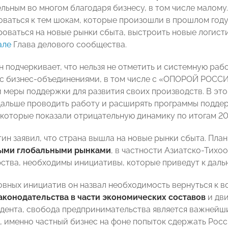
ельным во многом благодаря бизнесу, в том числе малому
оваться к тем шокам, которые произошли в прошлом год
оваться на новые рынки сбыта, выстроить новые логисти
але
Глава делового сообщества.
н подчеркивает, что нельзя не отметить и системную раб
с бизнес-объединениями, в том числе с «ОПОРОЙ РОССИ
 меры поддержки для развития своих производств. В это
альше проводить работу и расширять программы поддерж
, которые показали отрицательную динамику по итогам 20
ин заявил, что страна вышла на новые рынки сбыта. Пла
ыми глобальными рынками
, в частности Азиатско-Тихо
рства, необходимы инициативы, которые приведут к дал
овных инициатив он назвал необходимость вернуться к 
аконодательства в части экономических составов
и дви
дента, свобода предпринимательства является важнейш
, именно частный бизнес на фоне попыток сдержать Росс