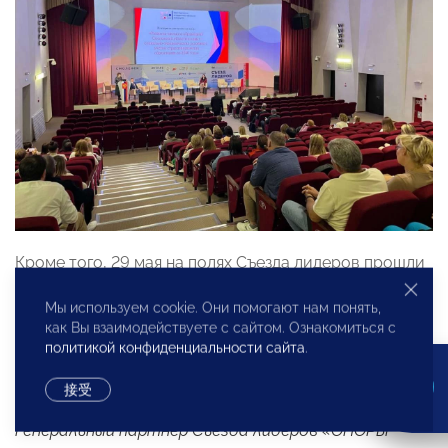
Кроме того, 29 мая на полях Съезда лидеров прошли
заседания Комитетов по развитию женского
Мы используем cookie. Они помогают нам понять,
предпринимательства, по промышленности, по
как Вы взаимодействуете с сайтом. Ознакомиться с
энергоэффективности и энергосбережению
политикой конфиденциальности сайта
.
Смоленского регионального отделения «ОПОРЫ
РОССИИ».
接受
Генеральный партнер Съезда лидеров «ОПОРЫ