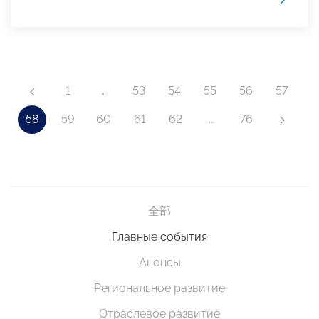
1
…
53
54
55
56
57
58
59
60
61
62
…
76
全部
Главные события
Анонсы
Региональное развитие
Отраслевое развитие