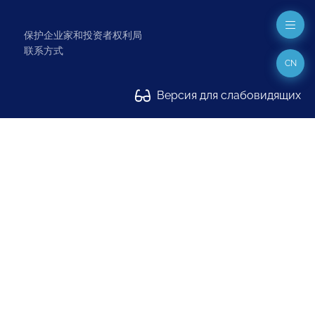
保护企业家和投资者权利局
联系方式
CN
Версия для слабовидящих