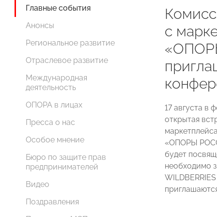
Главные события
Комисс
Анонсы
с марк
Региональное развитие
«ОПОР
Отраслевое развитие
пригла
Международная
конфере
деятельность
ОПОРА в лицах
17 августа в
открытая вст
Пресса о нас
маркетплейса
Особое мнение
«ОПОРЫ РОСС
будет посвящ
Бюро по защите прав
необходимо з
предпринимателей
WILDBERRIES 
Видео
приглашаются
Поздравления