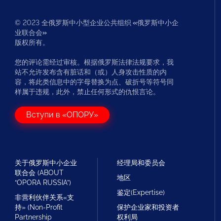
© 2023 全俄罗斯中小型企业公共组织
«
俄罗斯中小企
业联合会
»
版权所有。
您的评论需经过审核。根据俄罗斯法律法规要求，我
站不允许发布含有脏话和（或）人身攻击性质的内
容，将此类信息中的字母替换为点、破折号等符号同
样属于违规，此外，禁止任何形式的仇恨言论。
Вступи в «ОПОРУ»
关于俄罗斯中小企业
经理局和委员会
联合会 (ABOUT
地区
“OPORA RUSSIA”)
鉴定(Expertise)
非营利伙伴关系«支
持» (Non-Profit
保护企业家和投资者
Partnership
权利局