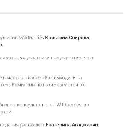
рвисов Wildberries
Кристина Спирёва
,
о
.
мя которых участники получат ответы на
е в мастер-классе «Как выходить на
атель Комиссии по взаимодействию с
знес-консультанты от Wildberries, во
дкой.
заседания расскажет
Екатерина Агаджанян
.