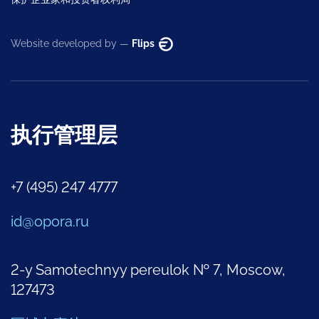
Website developed by —
Flips
执行管理层
+7 (495) 247 4777
id@opora.ru
2-y Samotechnyy pereulok № 7, Moscow,
127473