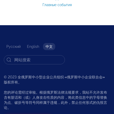
Главные события
Русский
English
中文
© 2023 全俄罗斯中小型企业公共组织
«
俄罗斯中小企业联合会
»
版权所有。
您的评论需经过审核。根据俄罗斯法律法规要求，我站不允许发布
含有脏话和（或）人身攻击性质的内容，将此类信息中的字母替换
为点、破折号等符号同样属于违规，此外，禁止任何形式的仇恨言
论。