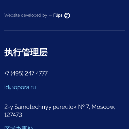
Website developed by —
Flips
执行管理层
+7 (495) 247 4777
id@opora.ru
2-y Samotechnyy pereulok № 7, Moscow,
127473
区域办事处