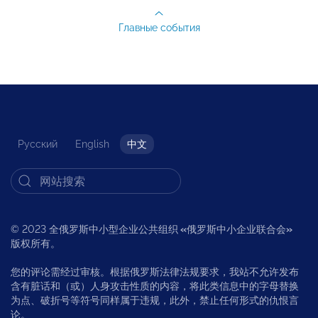
Главные события
Русский
English
中文
© 2023 全俄罗斯中小型企业公共组织
«
俄罗斯中小企业联合会
»
版权所有。
您的评论需经过审核。根据俄罗斯法律法规要求，我站不允许发布
含有脏话和（或）人身攻击性质的内容，将此类信息中的字母替换
为点、破折号等符号同样属于违规，此外，禁止任何形式的仇恨言
论。