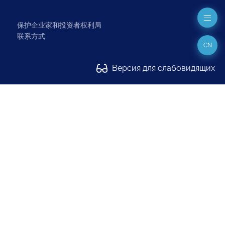
保护企业家和投资者权利局
联系方式
CN
Версия для слабовидящих