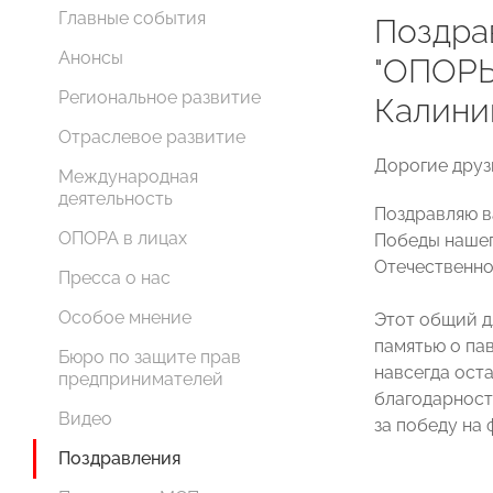
Главные события
Поздра
Анонсы
"ОПОРЫ
Региональное развитие
Калини
Отраслевое развитие
Дорогие друз
Международная
деятельность
Поздравляю в
ОПОРА в лицах
Победы нашег
Отечественно
Пресса о нас
Особое мнение
Этот общий д
памятью о пав
Бюро по защите прав
навсегда оста
предпринимателей
благодарность
Видео
за победу на 
Поздравления