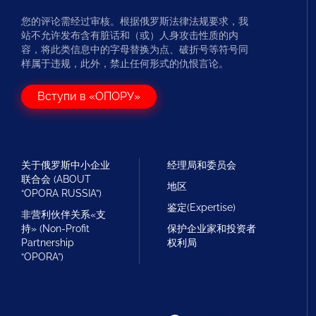
您的评论需经过审核。根据俄罗斯法律法规要求，我
站不允许发布含有脏话和（或）人身攻击性质的内
容，将此类信息中的字母替换为点、破折号等符号同
样属于违规，此外，禁止任何形式的仇恨言论。
Вступи в «ОПОРУ»
关于俄罗斯中小企业
经理局和委员会
联合会 (ABOUT
地区
“OPORA RUSSIA”)
鉴定(Expertise)
非营利伙伴关系«支
持» (Non-Profit
保护企业家和投资者
Partnership
权利局
“OPORA”)