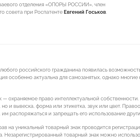
раевого отделения «ОПОРЫ РОССИИ», член
о совета при Роспатенте
Евгений Госьков
.
 любого российского гражданина появилась возможност
пция особенно актуальна для самозанятых, однако многие н
к — охраняемое право интеллектуальной собственности. 
но и вывеска, форма или этикетка, звук или цвет. Право
, им распоряжаться и запрещать его использование друг
рав на уникальный товарный знак проводится регистраци
а. Незарегистрированный товарный знак можно использов