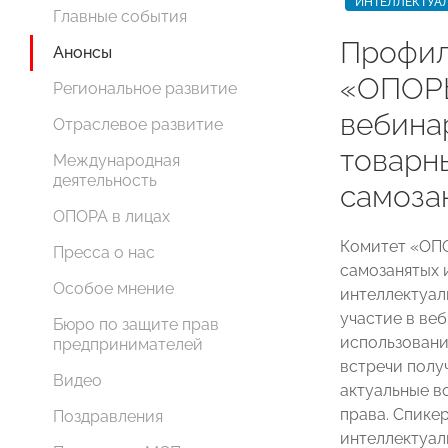
ИНТЕЛЛЕКТУА
Главные события
Профил
Анонсы
«ОПОР
Региональное развитие
вебина
Отраслевое развитие
товарн
Международная
деятельность
самоза
ОПОРА в лицах
Комитет «ОП
Пресса о нас
самозанятых
Особое мнение
интеллектуал
участие в ве
Бюро по защите прав
использовани
предпринимателей
встречи полу
Видео
актуальные в
права. Спике
Поздравления
интеллектуал