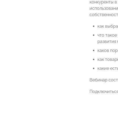
конкуренты в 
использование
собственности
как выбра
что такое
развития 
каков пор
как товар
какие ест
Вебинар состо
Подключитьс