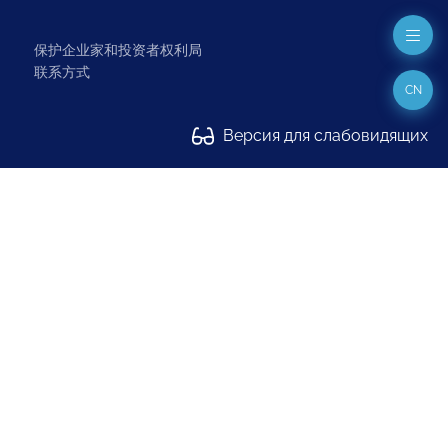
保护企业家和投资者权利局
联系方式
CN
Версия для слабовидящих