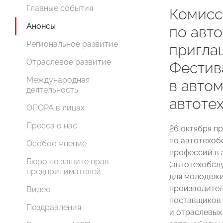
Главные события
Комис
Анонсы
по авт
Региональное развитие
пригла
Отраслевое развитие
Фестив
Международная
в авто
деятельность
автоте
ОПОРА в лицах
Пресса о нас
26 октября 
по автотехоб
Особое мнение
профессий в
Бюро по защите прав
(автотехобсл
предпринимателей
для молодежи
производител
Видео
поставщиков 
Поздравления
и отраслевых 