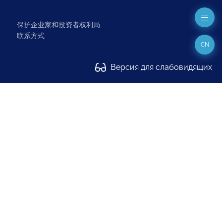
保护企业家和投资者权利局
联系方式
CN
Версия для слабовидящих