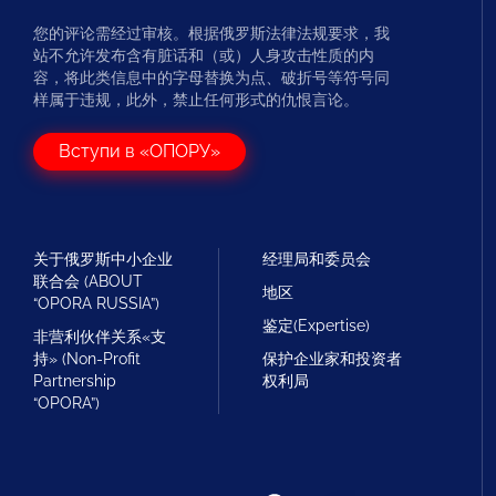
您的评论需经过审核。根据俄罗斯法律法规要求，我
站不允许发布含有脏话和（或）人身攻击性质的内
容，将此类信息中的字母替换为点、破折号等符号同
样属于违规，此外，禁止任何形式的仇恨言论。
Вступи в «ОПОРУ»
关于俄罗斯中小企业
经理局和委员会
联合会 (ABOUT
地区
“OPORA RUSSIA”)
鉴定(Expertise)
非营利伙伴关系«支
持» (Non-Profit
保护企业家和投资者
Partnership
权利局
“OPORA”)