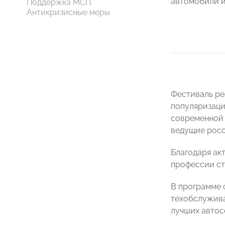
автомобили и
Поддержка МСП.
Антикризисные меры
Фестиваль ре
популяризаци
современной
ведущие росс
Благодаря ак
профессии ст
В программе 
техобслужива
лучших автос