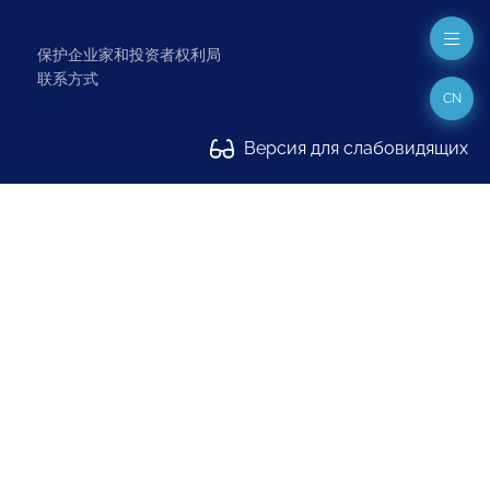
保护企业家和投资者权利局
联系方式
CN
Версия для слабовидящих