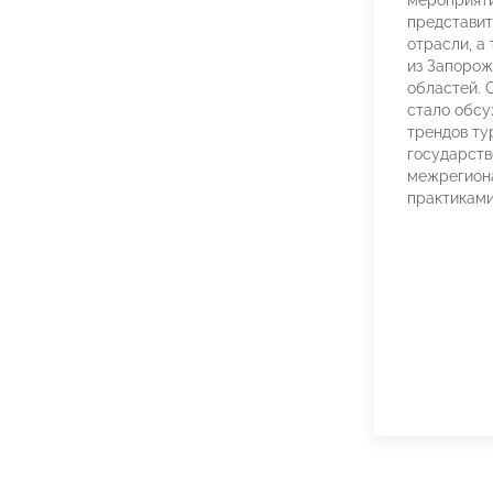
представит
отрасли, а
из Запорож
областей. 
стало обсу
трендов ту
государств
межрегиона
практиками