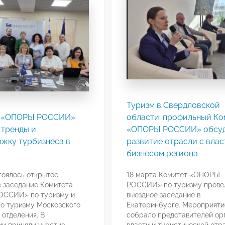
Туризм в Свердловской
ы «ОПОРЫ РОССИИ»
области: профильный Ко
 тренды и
«ОПОРЫ РОССИИ» обсу
ржку турбизнеса в
развитие отрасли с влас
бизнесом региона
тоялось открытое
18 марта Комитет «ОПОРЫ
 заседание Комитета
РОССИИ» по туризму прове
ССИИ» по туризму и
выездное заседание в
о туризму Московского
Екатеринбурге. Мероприяти
 отделения. В
собрало представителей ор
и приняли участие
власти и туристической отр