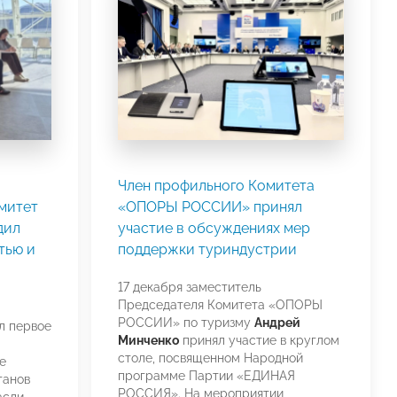
Член профильного Комитета
митет
«ОПОРЫ РОССИИ» принял
дил
участие в обсуждениях мер
тью и
поддержки туриндустрии
17 декабря заместитель
Председателя Комитета «ОПОРЫ
РОССИИ» по туризму
Андрей
л первое
Минченко
принял участие в круглом
столе, посвященном Народной
е
программе Партии «ЕДИНАЯ
ганов
РОССИЯ». На мероприятии
асли.