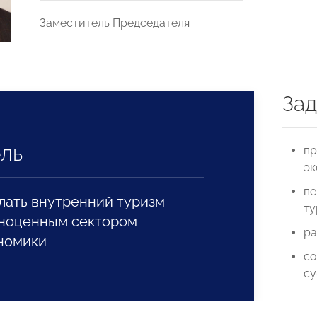
Заместитель Председателя
Зад
ль
пр
эк
пе
лать внутренний туризм
ту
ноценным сектором
ра
номики
со
су