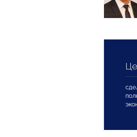
Це
сде
пол
эко