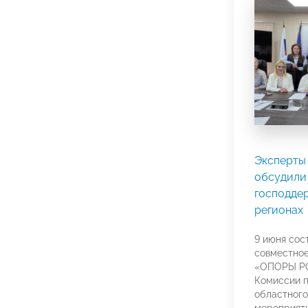
Эксперт
обсудили
господде
регионах
9 июня сос
совместное
«ОПОРЫ РО
Комиссии п
областного
мероприяти