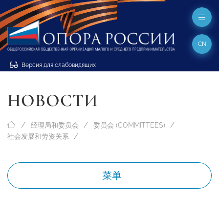
CN
Версия для слабовидящих
НОВОСТИ
经理局和委员会
委员会 (COMMITTEES)
社会发展和劳资关系
菜单