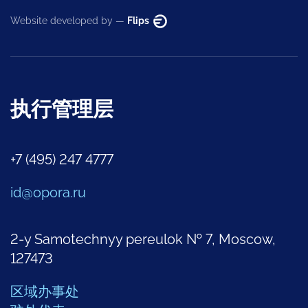
Website developed by —
Flips
执行管理层
+7 (495) 247 4777
id@opora.ru
2-y Samotechnyy pereulok № 7, Moscow,
127473
区域办事处