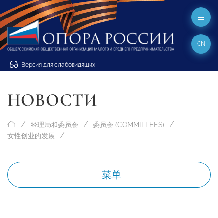
CN
Версия для слабовидящих
НОВОСТИ
经理局和委员会
委员会 (COMMITTEES)
女性创业的发展
菜单