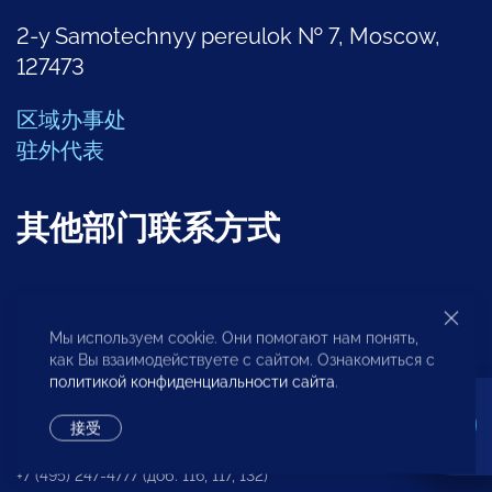
2-y Samotechnyy pereulok № 7, Moscow,
127473
区域办事处
驻外代表
其他部门联系方式
创业问题分析中心
Мы используем cookie. Они помогают нам понять,
+7 (495) 247-4777
как Вы взаимодействуете с сайтом. Ознакомиться с
политикой конфиденциальности сайта
.
区域发展部
接受
+7 (495) 247-4777 (доб. 116, 117, 132)