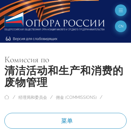
CN
Версия для слабовидящих
Комиссия по
清洁活动和生产和消费的
废物管理
经理局和委员会
佣金 (COMMISSIONS)
菜单