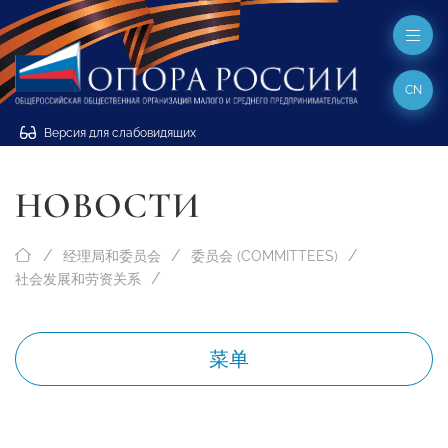
CN
Версия для слабовидящих
НОВОСТИ
经理局和委员会
委员会 (COMMITTEES)
社会发展和劳资关系
菜单