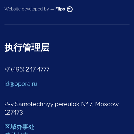
Website developed by —
Flips
执行管理层
+7 (495) 247 4777
id@opora.ru
2-y Samotechnyy pereulok № 7, Moscow,
127473
区域办事处