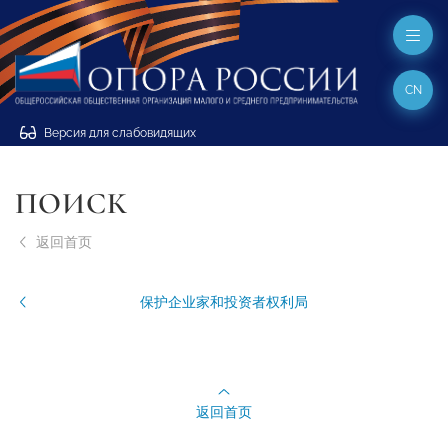
CN
Версия для слабовидящих
ПОИСК
返回首页
保护企业家和投资者权利局
返回首页