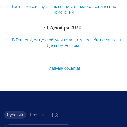
Третья миссия вуза: как воспитать лидера социальных
изменений
23 Декабря 2020
В Генпрокуратуре обсудили защиту прав бизнеса на
Дальнем Востоке
Главные события
Русский
English
中文