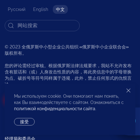
Русский
English
中文
© 2023 全俄罗斯中小型企业公共组织
«
俄罗斯中小企业联合会
»
版权所有。
您的评论需经过审核。根据俄罗斯法律法规要求，我站不允许发布
含有脏话和（或）人身攻击性质的内容，将此类信息中的字母替换
为点、破折号等符号同样属于违规，此外，禁止任何形式的仇恨言
论。
Мы используем cookie. Они помогают нам понять,
Вступи в «ОПОРУ»
как Вы взаимодействуете с сайтом. Ознакомиться с
политикой конфиденциальности сайта
.
关于俄罗斯中小企业联合会 (ABOUT “OPORA RUSSIA”)
接受
非营利伙伴关系«支持» (Non-Profit Partnership “OPORA”)
经理局和委员会