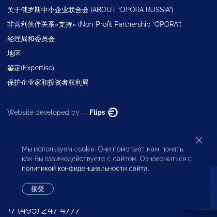
关于俄罗斯中小企业联合会 (ABOUT “OPORA RUSSIA”)
非营利伙伴关系«支持» (Non-Profit Partnership “OPORA”)
经理局和委员会
地区
鉴定(Expertise)
保护企业家和投资者权利局
Website developed by —
Flips
Мы используем cookie. Они помогают нам понять,
как Вы взаимодействуете с сайтом. Ознакомиться с
политикой конфиденциальности сайта
.
执行管理层
接受
+7 (495) 247 4777