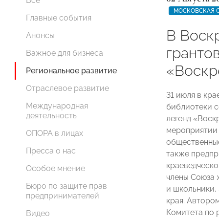
Все
МОСКОВСКАЯ 
Главные события
В Воск
Анонсы
гранто
Важное для бизнеса
«Воскр
Региональное развитие
Отраслевое развитие
31 июля в кр
Международная
библиотеки с
деятельность
легенд «Воскр
мероприятии 
ОПОРА в лицах
общественные
Пресса о нас
также предпр
краеведческо
Особое мнение
члены Союза 
Бюро по защите прав
и школьники,
предпринимателей
края. Авторо
Комитета по 
Видео