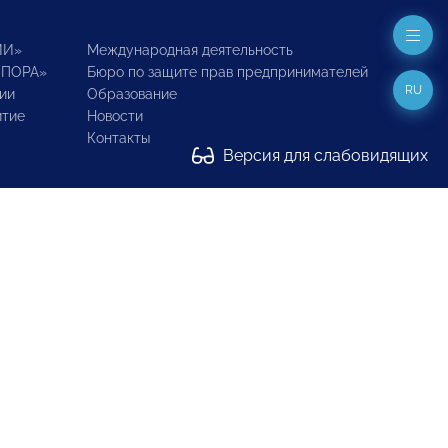
ИИ»
Международная деятельность
ОПОРА»
Бюро по защите прав предпринимателей
RU
ии
Образование
итие
Новости
Контакты
Версия для слабовидящих