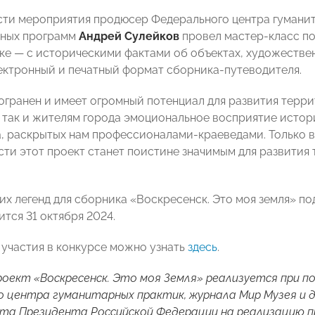
сти мероприятия продюсер Федерального центра гуманит
ьных программ
Андрей Сулейков
провел мастер-класс по
ке — с историческими фактами об объектах, художеств
ектронный и печатный формат сборника-путеводителя.
огранен и имеет огромный потенциал для развития терри
, так и жителям города эмоциональное восприятие истор
, раскрытых нам профессионалами-краеведами. Только в
ти этот проект станет поистине значимым для развития
их легенд для сборника «Воскресенск. Это моя земля» по
ится 31 октября 2024.
участия в конкурсе можно узнать
здесь
.
оект «Воскресенск. Это моя Земля» реализуется при по
 центра гуманитарных практик, журнала Мир Музея и д
та Президента Российской Федерации на реализацию пр