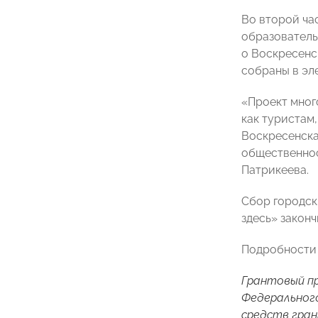
Во второй ча
образовател
о Воскресенс
собраны в эл
«Проект мног
как туристам
Воскресенска
общественнос
Патрикеева.
Сбор городск
здесь» законч
Подробности 
Грантовый пр
Федерального
средств гран